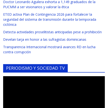
Doctor Leonardo Aguilera exhorta a 1,149 graduados de la
PUCMM a ser visionarios y valorar la ética
ETED activa Plan de Contingencia 2026 para fortalecer la
seguridad del sistema de transmisión durante la temporada
ciclónica
Detecta actividades proselitistas anticipadas pese a prohibición
Develan tarja en honor a las sufragistas dominicanas
Transparencia Internacional mostrará avances RD en lucha
contra corrupción
PERIODISMO Y SOCIEDAD TV
Reproductor
de
vídeo