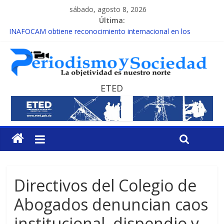
sábado, agosto 8, 2026
Última:
INAFOCAM obtiene reconocimiento internacional en los
Premios Latam Digital 2026
15 de febrero de cada año es Día Nacional de la lucha contra el
cáncer infantil
EL ENFOQUE UNILATERAL DE LA COALICIÓN
MESCyT y Universidad Albizu apoyarán rehabilitación de
ETED
reclusos
MESCyT presenta calendario de Consulta Nacional por la
Educación
Directivos del Colegio de
Abogados denuncian caos
institucional, dispendio y