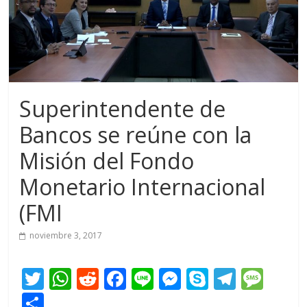
Superintendente de
Bancos se reúne con la
Misión del Fondo
Monetario Internacional
(FMI
noviembre 3, 2017
T
W
R
F
Li
M
S
T
M
w
h
e
ac
n
e
k
el
e
C