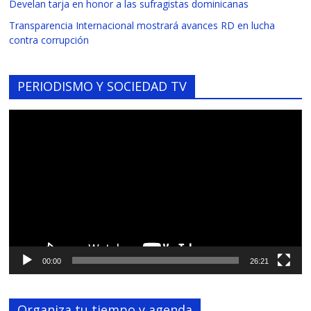
Develan tarja en honor a las sufragistas dominicanas
Transparencia Internacional mostrará avances RD en lucha
contra corrupción
PERIODISMO Y SOCIEDAD TV
Reproductor
de
vídeo
00:00
26:21
Organiza tu tiempo y agenda