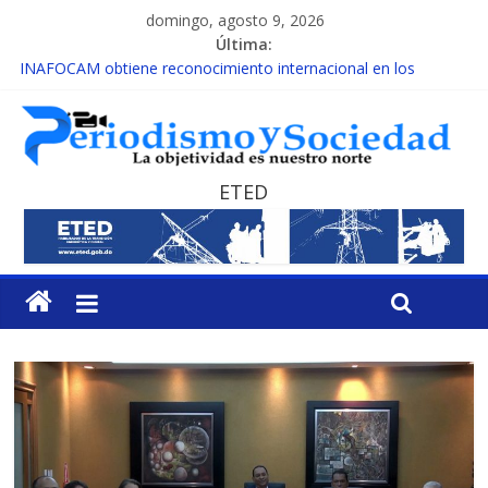
domingo, agosto 9, 2026
Última:
INAFOCAM obtiene reconocimiento internacional en los
Premios Latam Digital 2026
15 de febrero de cada año es Día Nacional de la lucha contra el
cáncer infantil
EL ENFOQUE UNILATERAL DE LA COALICIÓN
MESCyT y Universidad Albizu apoyarán rehabilitación de
ETED
reclusos
MESCyT presenta calendario de Consulta Nacional por la
Educación