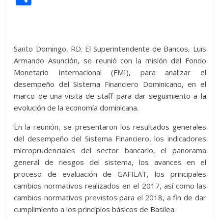
itt
at
d
e
e
ss
y
e
ss
o
er
s
di
b
e
p
gr
a
m
A
t
o
n
e
a
g
p
Santo Domingo, RD. El Superintendente de Bancos, Luis
p
o
g
m
e
ar
Armando Asunción, se reunió con la misión del Fondo
p
k
er
ti
Monetario Internacional (FMI), para analizar el
desempeño del Sistema Financiero Dominicano, en el
r
marco de una visita de staff para dar seguimiento a la
evolución de la economía dominicana.
En la reunión, se presentaron los resultados generales
del desempeño del Sistema Financiero, los indicadores
microprudenciales del sector bancario, el panorama
general de riesgos del sistema, los avances en el
proceso de evaluación de GAFILAT, los principales
cambios normativos realizados en el 2017, así como las
cambios normativos previstos para el 2018, a fin de dar
cumplimiento a los principios básicos de Basilea.