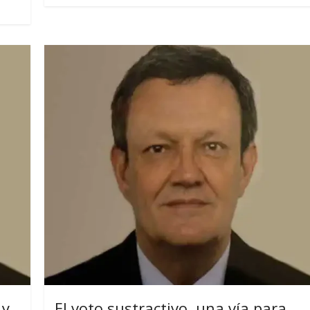
 y
El voto sustractivo, una vía para