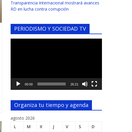
Transparencia Internacional mostrará avances
RD en lucha contra corrupción
PERIODISMO Y SOCIEDAD TV
Reproductor
de
vídeo
00:00
26:21
Organiza tu tiempo y agenda
agosto 2026
L
M
X
J
V
S
D