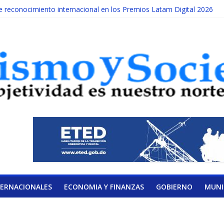
reconocimiento internacional en los Premios Latam Digital 2026
da año es Día Nacional de la lucha contra el cáncer infantil
ATERAL DE LA COALICIÓN
ad Albizu apoyarán rehabilitación de reclusos
alendario de Consulta Nacional por la Educación
TERNACIONALES
ECONOMIA Y FINANZAS
GOBIERNO
MUNI