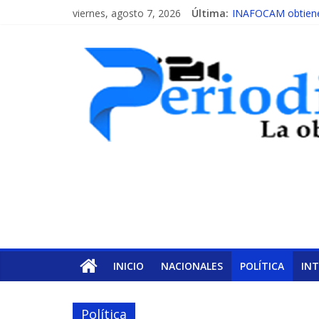
viernes, agosto 7, 2026
Última:
INAFOCAM obtiene 
15 de febrero de ca
EL ENFOQUE UNIL
MESCyT y Universid
MESCyT presenta c
INICIO
NACIONALES
POLÍTICA
IN
Política