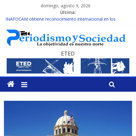
domingo, agosto 9, 2026
Última:
INAFOCAM obtiene reconocimiento internacional en los
Premios Latam Digital 2026
15 de febrero de cada año es Día Nacional de la lucha contra el
cáncer infantil
EL ENFOQUE UNILATERAL DE LA COALICIÓN
MESCyT y Universidad Albizu apoyarán rehabilitación de
ETED
reclusos
MESCyT presenta calendario de Consulta Nacional por la
Educación