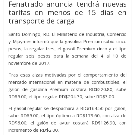
Fenatrado anuncia tendrá nuevas
er
s
di
b
e
p
gr
a
m
tarifas en menos de 15 días en
A
t
o
n
e
a
g
p
transporte de carga
p
o
g
m
e
ar
p
k
er
ti
Santo Domingo, RD. El Ministerio de Industria, Comercio
y Mipymes informó que la gasolina Premium subió cinco
r
pesos, la regular tres, el gasoil Premium cinco y el tipo
regular seis pesos para la semana del 4 al 10 de
noviembre de 2017.
Tras esas alzas motivadas por el comportamiento del
mercado internacional en materia de combustibles, el
galón de gasolina Premium costará RD$220.80, sube
RD$5.00; el tipo regular RD$204.70, sube RD$3.00.
El gasoil regular se despachará a RD$164.50 por galón,
sube RD$5.00, el tipo óptimo a RD$179.60, con alza de
RD$6.00; el galón de avtur costará RD$126.90, con
incremento de RD$2.00.