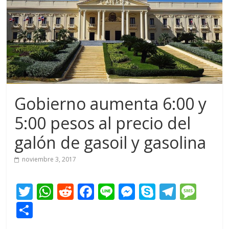
Gobierno aumenta 6:00 y
5:00 pesos al precio del
galón de gasoil y gasolina
noviembre 3, 2017
T
W
R
F
Li
M
S
T
M
w
h
e
ac
n
e
k
el
e
C
itt
at
d
e
e
ss
y
e
ss
o