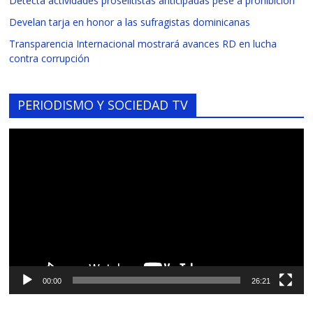
Detecta actividades proselitistas anticipadas pese a prohibición
Develan tarja en honor a las sufragistas dominicanas
Transparencia Internacional mostrará avances RD en lucha
contra corrupción
PERIODISMO Y SOCIEDAD TV
Reproductor
de
vídeo
00:00
26:21