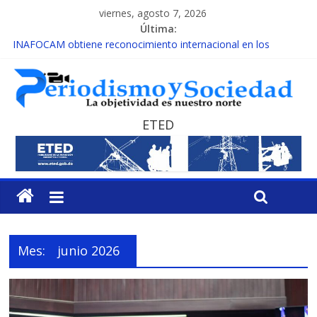
viernes, agosto 7, 2026
Última:
INAFOCAM obtiene reconocimiento internacional en los
Premios Latam Digital 2026
15 de febrero de cada año es Día Nacional de la lucha contra el
cáncer infantil
EL ENFOQUE UNILATERAL DE LA COALICIÓN
MESCyT y Universidad Albizu apoyarán rehabilitación de
ETED
reclusos
MESCyT presenta calendario de Consulta Nacional por la
Educación
Mes:
junio 2026