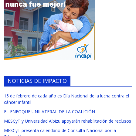
NOTICIAS DE IMPACTO
15 de febrero de cada año es Día Nacional de la lucha contra el
cáncer infantil
EL ENFOQUE UNILATERAL DE LA COALICIÓN
MESCyT y Universidad Albizu apoyarán rehabilitación de reclusos
MESCyT presenta calendario de Consulta Nacional por la