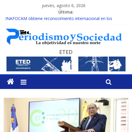
jueves, agosto 6, 2026
Última:
INAFOCAM obtiene reconocimiento internacional en los
Premios Latam Digital 2026
15 de febrero de cada año es Día Nacional de la lucha contra el
cáncer infantil
EL ENFOQUE UNILATERAL DE LA COALICIÓN
MESCyT y Universidad Albizu apoyarán rehabilitación de
ETED
reclusos
MESCyT presenta calendario de Consulta Nacional por la
Educación