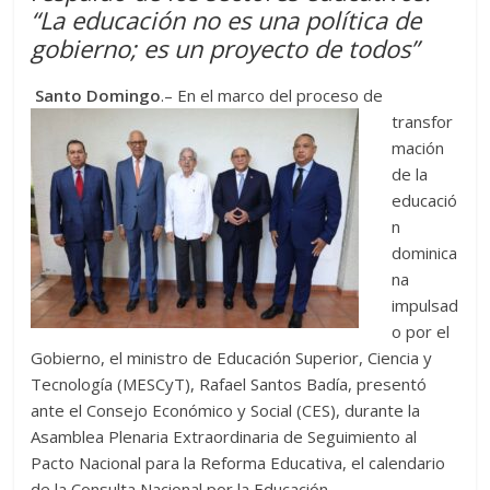
A
t
o
n
e
a
g
p
“La educación no es una política de
p
o
g
m
e
ar
gobierno; es un proyecto de todos”
p
k
er
ti
Santo Domingo
.
– En el marco del proceso de
r
transfor
mación
de la
educació
n
dominica
na
impulsad
o por el
Gobierno, el ministro de Educación Superior, Ciencia y
Tecnología (MESCyT), Rafael Santos Badía, presentó
ante el Consejo Económico y Social (CES), durante la
Asamblea Plenaria Extraordinaria de Seguimiento al
Pacto Nacional para la Reforma Educativa, el calendario
de la Consulta Nacional por la Educación.