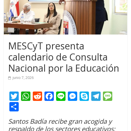
MESCyT presenta
calendario de Consulta
Nacional por la Educación
junio 7, 2026
T
W
R
F
Li
M
S
T
M
w
h
e
ac
n
e
k
el
e
C
itt
at
d
e
e
ss
y
e
ss
o
Santos Badía recibe gran acogida y
er
s
di
b
e
p
gr
a
m
respaldo de los sectores educativos: