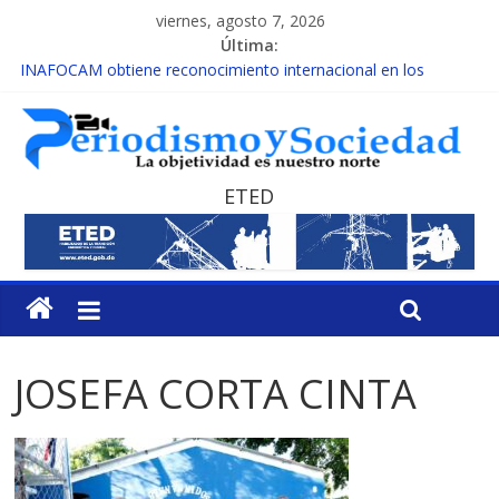
viernes, agosto 7, 2026
Última:
INAFOCAM obtiene reconocimiento internacional en los
Premios Latam Digital 2026
15 de febrero de cada año es Día Nacional de la lucha contra el
cáncer infantil
EL ENFOQUE UNILATERAL DE LA COALICIÓN
MESCyT y Universidad Albizu apoyarán rehabilitación de
ETED
reclusos
MESCyT presenta calendario de Consulta Nacional por la
Educación
JOSEFA CORTA CINTA