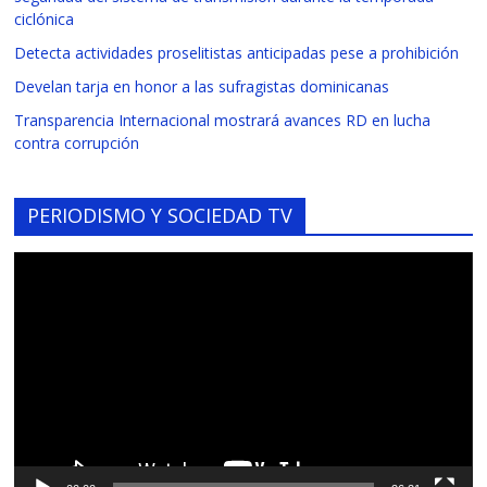
ciclónica
Detecta actividades proselitistas anticipadas pese a prohibición
Develan tarja en honor a las sufragistas dominicanas
Transparencia Internacional mostrará avances RD en lucha
contra corrupción
PERIODISMO Y SOCIEDAD TV
Reproductor
de
vídeo