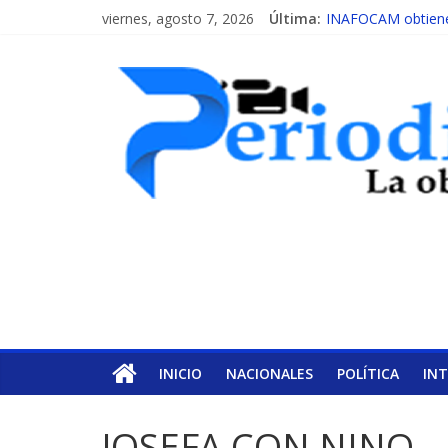
viernes, agosto 7, 2026
Última:
INAFOCAM obtiene 
15 de febrero de ca
EL ENFOQUE UNIL
MESCyT y Universid
MESCyT presenta c
INICIO
NACIONALES
POLÍTICA
IN
JOSEFA CON NINO