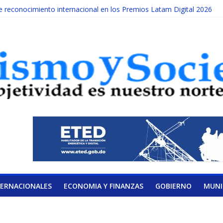
reconocimiento internacional en los Premios Latam Digital 2026
da año es Día Nacional de la lucha contra el cáncer infantil
ATERAL DE LA COALICIÓN
ad Albizu apoyarán rehabilitación de reclusos
alendario de Consulta Nacional por la Educación
TERNACIONALES
ECONOMIA Y FINANZAS
GOBIERNO
MUNI