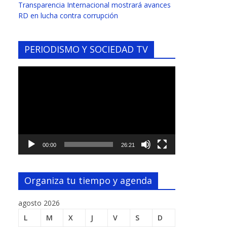
Transparencia Internacional mostrará avances
RD en lucha contra corrupción
PERIODISMO Y SOCIEDAD TV
Reproductor
de
vídeo
00:00
26:21
Organiza tu tiempo y agenda
agosto 2026
L
M
X
J
V
S
D