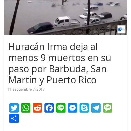
Huracán Irma deja al
menos 9 muertos en su
paso por Barbuda, San
Martín y Puerto Rico
septiembre 7, 2017
T
W
R
F
Li
M
S
T
M
w
h
e
ac
n
e
k
el
e
C
itt
at
d
e
e
ss
y
e
ss
o