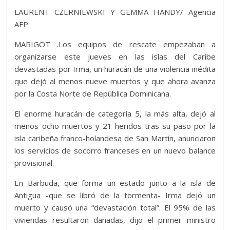
er
s
di
b
e
p
gr
a
m
LAURENT CZERNIEWSKI Y GEMMA HANDY/ Agencia
A
t
o
n
e
a
g
p
AFP
p
o
g
m
e
ar
MARIGOT .Los equipos de rescate empezaban a
p
k
er
ti
organizarse este jueves en las islas del Caribe
devastadas por Irma, un huracán de una violencia inédita
r
que dejó al menos nueve muertos y que ahora avanza
por la Costa Norte de República Dominicana.
El enorme huracán de categoría 5, la más alta, dejó al
menos ocho muertos y 21 heridos tras su paso por la
isla caribeña franco-holandesa de San Martín, anunciaron
los servicios de socorro franceses en un nuevo balance
provisional.
En Barbuda, que forma un estado junto a la isla de
Antigua -que se libró de la tormenta- Irma dejó un
muerto y causó una “devastación total”. El 95% de las
viviendas resultaron dañadas, dijo el primer ministro