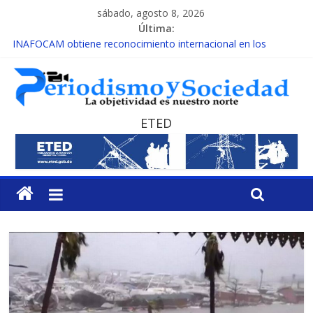
sábado, agosto 8, 2026
Última:
INAFOCAM obtiene reconocimiento internacional en los
Premios Latam Digital 2026
15 de febrero de cada año es Día Nacional de la lucha contra el
cáncer infantil
EL ENFOQUE UNILATERAL DE LA COALICIÓN
MESCyT y Universidad Albizu apoyarán rehabilitación de
ETED
reclusos
MESCyT presenta calendario de Consulta Nacional por la
Educación