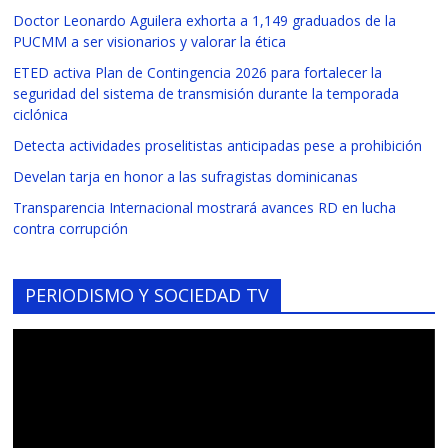
Doctor Leonardo Aguilera exhorta a 1,149 graduados de la
PUCMM a ser visionarios y valorar la ética
ETED activa Plan de Contingencia 2026 para fortalecer la
seguridad del sistema de transmisión durante la temporada
ciclónica
Detecta actividades proselitistas anticipadas pese a prohibición
Develan tarja en honor a las sufragistas dominicanas
Transparencia Internacional mostrará avances RD en lucha
contra corrupción
PERIODISMO Y SOCIEDAD TV
Reproductor
de
vídeo