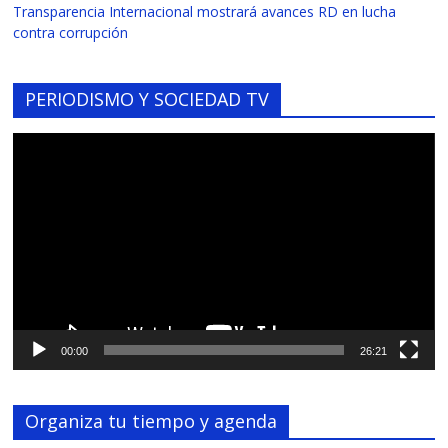
Transparencia Internacional mostrará avances RD en lucha
contra corrupción
PERIODISMO Y SOCIEDAD TV
Reproductor
de
vídeo
00:00
26:21
Organiza tu tiempo y agenda