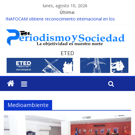
lunes, agosto 10, 2026
Última:
INAFOCAM obtiene reconocimiento internacional en los
Premios Latam Digital 2026
15 de febrero de cada año es Día Nacional de la lucha contra el
cáncer infantil
EL ENFOQUE UNILATERAL DE LA COALICIÓN
MESCyT y Universidad Albizu apoyarán rehabilitación de
ETED
reclusos
MESCyT presenta calendario de Consulta Nacional por la
Educación
Medioambiente