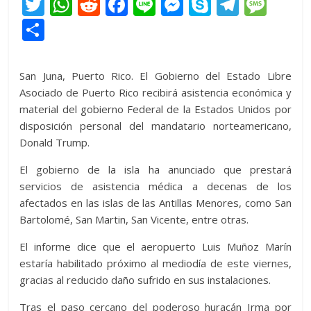
T
W
R
F
Li
M
S
T
M
w
h
e
ac
n
e
k
el
e
C
itt
at
d
e
e
ss
y
e
ss
o
er
s
di
b
e
p
gr
a
m
San Juna, Puerto Rico. El Gobierno del Estado Libre
A
t
o
n
e
a
g
p
Asociado de Puerto Rico recibirá asistencia económica y
p
o
g
m
e
material del gobierno Federal de la Estados Unidos por
ar
disposición personal del mandatario norteamericano,
p
k
er
ti
Donald Trump.
r
El gobierno de la isla ha anunciado que prestará
servicios de asistencia médica a decenas de los
afectados en las islas de las Antillas Menores, como San
Bartolomé, San Martin, San Vicente, entre otras.
El informe dice que el aeropuerto Luis Muñoz Marín
estaría habilitado próximo al mediodía de este viernes,
gracias al reducido daño sufrido en sus instalaciones.
Tras el paso cercano del poderoso huracán Irma por