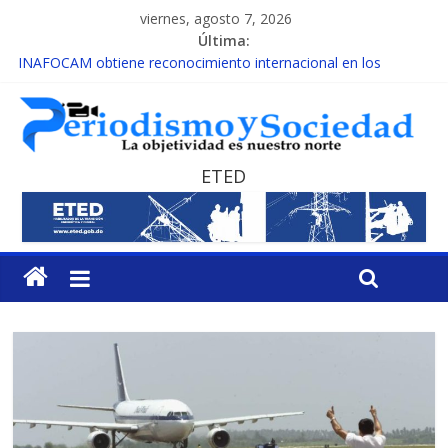
viernes, agosto 7, 2026
Última:
INAFOCAM obtiene reconocimiento internacional en los
Premios Latam Digital 2026
15 de febrero de cada año es Día Nacional de la lucha contra el
cáncer infantil
EL ENFOQUE UNILATERAL DE LA COALICIÓN
MESCyT y Universidad Albizu apoyarán rehabilitación de
ETED
reclusos
MESCyT presenta calendario de Consulta Nacional por la
Educación