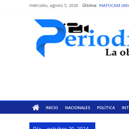
miércoles, agosto 5, 2026
Última:
INAFOCAM obtien
15 de febrero de
EL ENFOQUE U
MESCyT y Univer
MESCyT presenta
INICIO
NACIONALES
POLÍTICA
IN
Día:
octubre 20, 2024