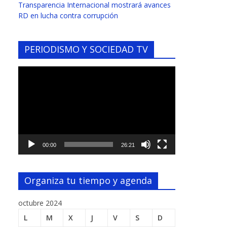
Transparencia Internacional mostrará avances
RD en lucha contra corrupción
PERIODISMO Y SOCIEDAD TV
Reproductor
de
vídeo
00:00
26:21
Organiza tu tiempo y agenda
octubre 2024
L
M
X
J
V
S
D