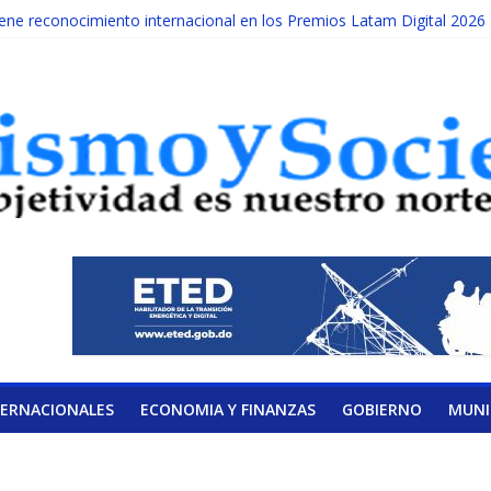
e reconocimiento internacional en los Premios Latam Digital 2026
 cada año es Día Nacional de la lucha contra el cáncer infantil
NILATERAL DE LA COALICIÓN
sidad Albizu apoyarán rehabilitación de reclusos
 calendario de Consulta Nacional por la Educación
TERNACIONALES
ECONOMIA Y FINANZAS
GOBIERNO
MUNI