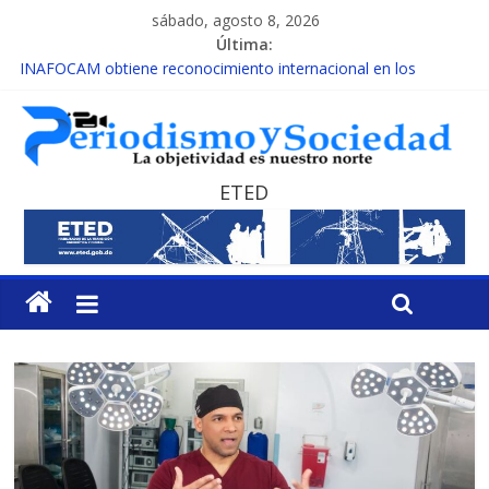
sábado, agosto 8, 2026
Última:
INAFOCAM obtiene reconocimiento internacional en los
Premios Latam Digital 2026
15 de febrero de cada año es Día Nacional de la lucha contra el
cáncer infantil
EL ENFOQUE UNILATERAL DE LA COALICIÓN
MESCyT y Universidad Albizu apoyarán rehabilitación de
ETED
reclusos
MESCyT presenta calendario de Consulta Nacional por la
Educación