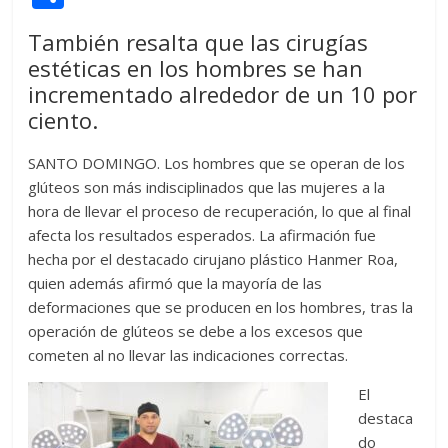
itt
at
d
e
e
ss
y
e
ss
o
También resalta que las cirugías
er
s
di
b
e
p
gr
a
m
estéticas en los hombres se han
A
t
o
n
e
a
g
p
incrementado alrededor de un 10 por
p
o
g
m
e
ar
ciento.
p
k
er
ti
SANTO DOMINGO. Los hombres que se operan de los
r
glúteos son más indisciplinados que las mujeres a la
hora de llevar el proceso de recuperación, lo que al final
afecta los resultados esperados. La afirmación fue
hecha por el destacado cirujano plástico Hanmer Roa,
quien además afirmó que la mayoría de las
deformaciones que se producen en los hombres, tras la
operación de glúteos se debe a los excesos que
cometen al no llevar las indicaciones correctas.
El
destaca
do