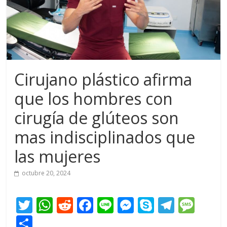
Cirujano plástico afirma
que los hombres con
cirugía de glúteos son
mas indisciplinados que
las mujeres
octubre 20, 2024
T
W
R
F
Li
M
S
T
M
w
h
e
ac
n
e
k
el
e
C