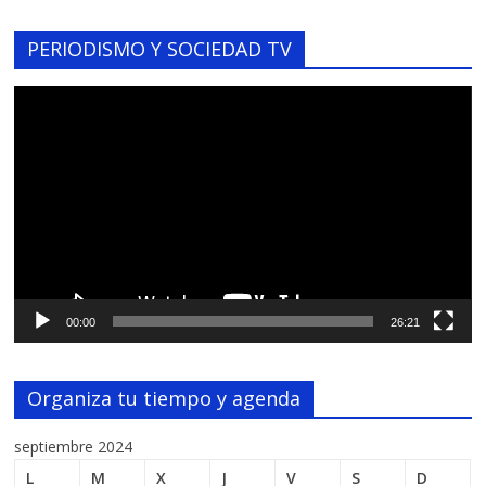
PERIODISMO Y SOCIEDAD TV
Reproductor
de
vídeo
00:00
26:21
Organiza tu tiempo y agenda
septiembre 2024
L
M
X
J
V
S
D