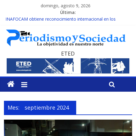
domingo, agosto 9, 2026
Última:
INAFOCAM obtiene reconocimiento internacional en los
Premios Latam Digital 2026
15 de febrero de cada año es Día Nacional de la lucha contra el
cáncer infantil
EL ENFOQUE UNILATERAL DE LA COALICIÓN
MESCyT y Universidad Albizu apoyarán rehabilitación de
ETED
reclusos
MESCyT presenta calendario de Consulta Nacional por la
Educación
Mes:
septiembre 2024