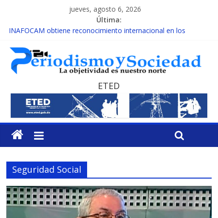
jueves, agosto 6, 2026
Última:
INAFOCAM obtiene reconocimiento internacional en los
Premios Latam Digital 2026
15 de febrero de cada año es Día Nacional de la lucha contra el
cáncer infantil
EL ENFOQUE UNILATERAL DE LA COALICIÓN
MESCyT y Universidad Albizu apoyarán rehabilitación de
ETED
reclusos
MESCyT presenta calendario de Consulta Nacional por la
Educación
Seguridad Social