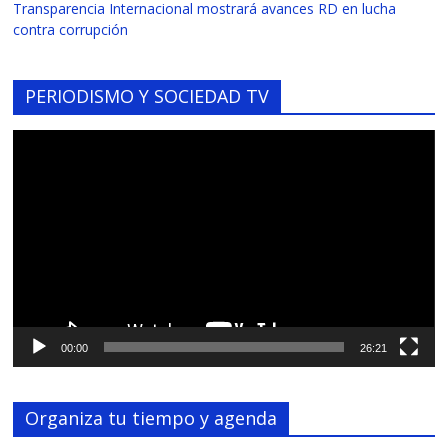
Transparencia Internacional mostrará avances RD en lucha
contra corrupción
PERIODISMO Y SOCIEDAD TV
Reproductor
de
vídeo
00:00
26:21
Organiza tu tiempo y agenda