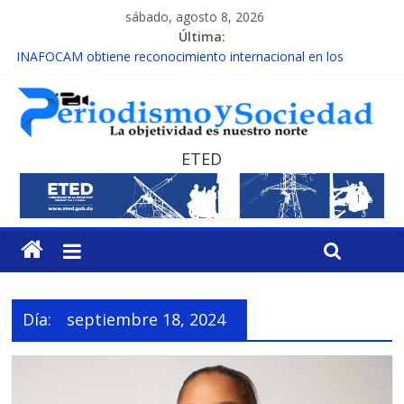
sábado, agosto 8, 2026
Última:
INAFOCAM obtiene reconocimiento internacional en los
Premios Latam Digital 2026
15 de febrero de cada año es Día Nacional de la lucha contra el
cáncer infantil
EL ENFOQUE UNILATERAL DE LA COALICIÓN
MESCyT y Universidad Albizu apoyarán rehabilitación de
ETED
reclusos
MESCyT presenta calendario de Consulta Nacional por la
Educación
Día:
septiembre 18, 2024