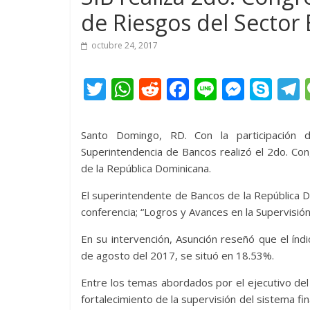
de Riesgos del Sector
octubre 24, 2017
T
W
R
F
Li
M
S
w
h
e
ac
n
e
k
e
itt
at
d
e
e
ss
y
Santo Domingo, RD. Con la participación d
er
s
di
b
e
p
Superintendencia de Bancos realizó el 2do. Co
de la República Dominicana.
A
t
o
n
e
p
o
g
El superintendente de Bancos de la República D
conferencia; “Logros y Avances en la Supervisió
p
k
er
En su intervención, Asunción reseñó que el índ
de agosto del 2017, se situó en 18.53%.
Entre los temas abordados por el ejecutivo de
fortalecimiento de la supervisión del sistema fi