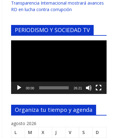
Transparencia Internacional mostrará avances
RD en lucha contra corrupción
PERIODISMO Y SOCIEDAD TV
Reproductor
de
vídeo
00:00
26:21
Organiza tu tiempo y agenda
agosto 2026
L
M
X
J
V
S
D