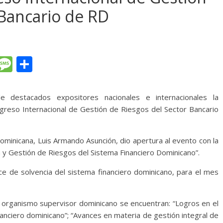
 Bancario de RD
T
M
C
l
e
o
e
ss
m
e destacados expositores nacionales e internacionales la
gr
a
p
ngreso Internacional de Gestión de Riesgos del Sector Bancario
a
g
ar
m
e
ti
ominicana, Luis Armando Asunción, dio apertura al evento con la
n y Gestión de Riesgos del Sistema Financiero Dominicano”.
r
ice de solvencia del sistema financiero dominicano, para el mes
l organismo supervisor dominicano se encuentran: “Logros en el
nanciero dominicano”; “Avances en materia de gestión integral de