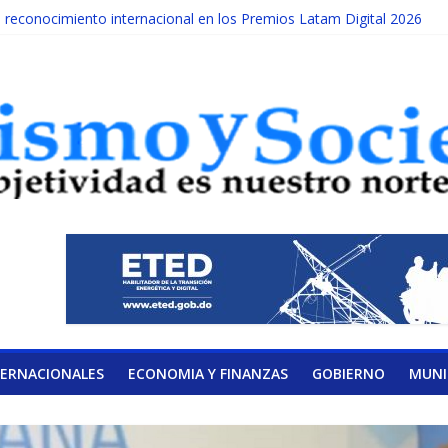
econocimiento internacional en los Premios Latam Digital 2026
da año es Día Nacional de la lucha contra el cáncer infantil
ATERAL DE LA COALICIÓN
ad Albizu apoyarán rehabilitación de reclusos
lendario de Consulta Nacional por la Educación
TERNACIONALES
ECONOMIA Y FINANZAS
GOBIERNO
MUNI