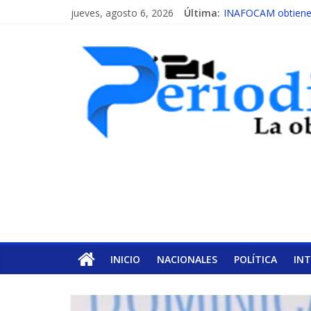
jueves, agosto 6, 2026
Última:
INAFOCAM obtiene r
15 de febrero de ca
EL ENFOQUE UNIL
MESCyT y Universid
MESCyT presenta ca
INICIO
NACIONALES
POLÍTICA
IN