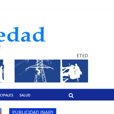
ETED
CIPALES
SALUD
PUBLICIDAD INAIPI