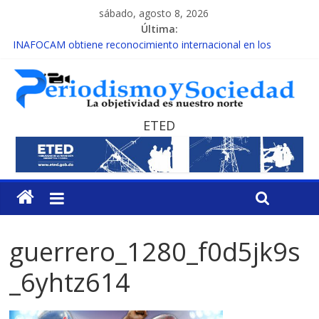
sábado, agosto 8, 2026
Última:
INAFOCAM obtiene reconocimiento internacional en los
Premios Latam Digital 2026
15 de febrero de cada año es Día Nacional de la lucha contra el
cáncer infantil
EL ENFOQUE UNILATERAL DE LA COALICIÓN
MESCyT y Universidad Albizu apoyarán rehabilitación de
ETED
reclusos
MESCyT presenta calendario de Consulta Nacional por la
Educación
guerrero_1280_f0d5jk9s
_6yhtz614