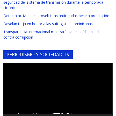
seguridad del sistema de transmisión durante la temporada
ciclónica
Detecta actividades proselitistas anticipadas pese a prohibición
Develan tarja en honor a las sufragistas dominicanas
Transparencia Internacional mostrará avances RD en lucha
contra corrupción
PERIODISMO Y SOCIEDAD TV
Reproductor
de
vídeo