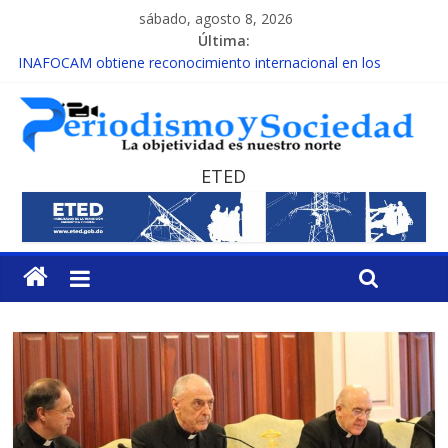
sábado, agosto 8, 2026
Última:
INAFOCAM obtiene reconocimiento internacional en los
Premios Latam Digital 2026
15 de febrero de cada año es Día Nacional de la lucha contra el
cáncer infantil
EL ENFOQUE UNILATERAL DE LA COALICIÓN
MESCyT y Universidad Albizu apoyarán rehabilitación de
ETED
reclusos
MESCyT presenta calendario de Consulta Nacional por la
Educación