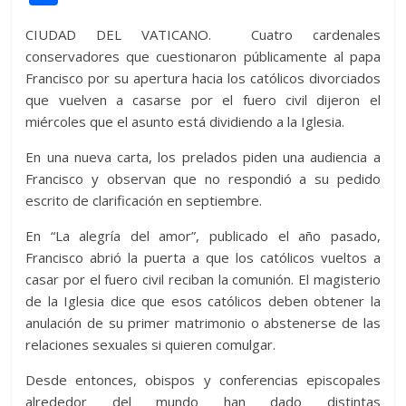
itt
at
d
e
e
ss
y
e
ss
o
CIUDAD DEL VATICANO. Cuatro cardenales
er
s
di
b
e
p
gr
a
m
conservadores que cuestionaron públicamente al papa
A
t
o
n
e
a
g
p
Francisco por su apertura hacia los católicos divorciados
p
o
g
m
e
ar
que vuelven a casarse por el fuero civil dijeron el
miércoles que el asunto está dividiendo a la Iglesia.
p
k
er
ti
r
En una nueva carta, los prelados piden una audiencia a
Francisco y observan que no respondió a su pedido
escrito de clarificación en septiembre.
En “La alegría del amor”, publicado el año pasado,
Francisco abrió la puerta a que los católicos vueltos a
casar por el fuero civil reciban la comunión. El magisterio
de la Iglesia dice que esos católicos deben obtener la
anulación de su primer matrimonio o abstenerse de las
relaciones sexuales si quieren comulgar.
Desde entonces, obispos y conferencias episcopales
alrededor del mundo han dado distintas