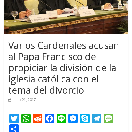
Varios Cardenales acusan
al Papa Francisco de
propiciar la división de la
iglesia católica con el
tema del divorcio
junio 21, 2017
T
W
R
F
Li
M
S
T
M
w
h
e
ac
n
e
k
el
e
C