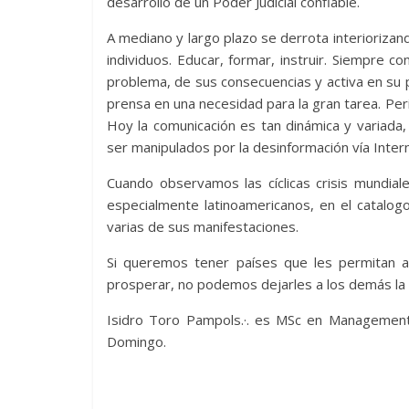
desarrollo de un Poder Judicial confiable.
A mediano y largo plazo se derrota interiorizan
individuos. Educar, formar, instruir. Siempre co
problema, de sus consecuencias y activa en su p
prensa en una necesidad para la gran tarea. Pe
Hoy la comunicación es tan dinámica y variada,
ser manipulados por la desinformación vía Inter
Cuando observamos las cíclicas crisis mundia
especialmente latinoamericanos, en el catalo
varias de sus manifestaciones.
Si queremos tener países que les permitan a
prosperar, no podemos dejarles a los demás la l
Isidro Toro Pampols.·. es MSc en Managemen
Domingo.