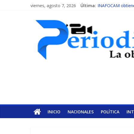
viernes, agosto 7, 2026
Última:
INAFOCAM obtiene 
15 de febrero de ca
EL ENFOQUE UNIL
MESCyT y Universid
MESCyT presenta c
INICIO
NACIONALES
POLÍTICA
IN