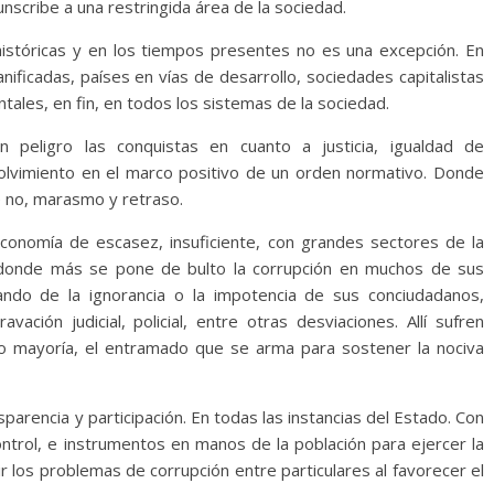
nscribe a una restringida área de la sociedad.
 históricas y en los tiempos presentes no es una excepción. En
anificadas, países en vías de desarrollo, sociedades capitalistas
ales, en fin, en todos los sistemas de la sociedad.
 peligro las conquistas en cuanto a justicia, igualdad de
olvimiento en el marco positivo de un orden normativo. Donde
e no, marasmo y retraso.
onomía de escasez, insuficiente, con grandes sectores de la
 donde más se pone de bulto la corrupción en muchos de sus
ando de la ignorancia o la impotencia de sus conciudadanos,
ación judicial, policial, entre otras desviaciones. Allí sufren
o mayoría, el entramado que se arma para sostener la nociva
parencia y participación. En todas las instancias del Estado. Con
ontrol, e instrumentos en manos de la población para ejercer la
r los problemas de corrupción entre particulares al favorecer el