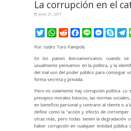
La corrupción en el cat
junio 21, 2017
T
W
R
F
Li
M
S
w
h
e
ac
n
e
k
e
Por: Isidro Toro Pampols
itt
at
d
e
e
ss
y
er
s
di
b
e
p
En los países iberoamericanos cuando se 
usualmente pensamos en la política, y la identi
A
t
o
n
e
del mal uso del poder público para conseguir un
p
o
g
forma secreta y privada.
p
k
er
Pero no solamente hay corrupción política. Lo 
principios morales básicos, las normas sociales,
en beneficio personal y contrario al cliente o a 
define como la “acción y efecto de corromper
otras más, pero todas tienen la degradación
haber corrupción en cualquier entidad pública 