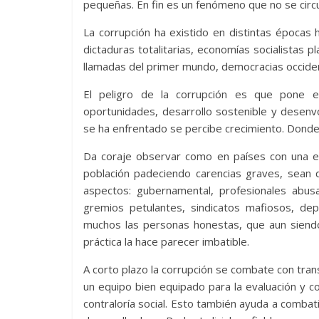
pequeñas. En fin es un fenómeno que no se circu
La corrupción ha existido en distintas épocas
dictaduras totalitarias, economías socialistas pl
llamadas del primer mundo, democracias occident
El peligro de la corrupción es que pone en
oportunidades, desarrollo sostenible y desenv
se ha enfrentado se percibe crecimiento. Dond
Da coraje observar como en países con una ec
población padeciendo carencias graves, sean
aspectos: gubernamental, profesionales abus
gremios petulantes, sindicatos mafiosos, deprav
muchos las personas honestas, que aun siend
práctica la hace parecer imbatible.
A corto plazo la corrupción se combate con trans
un equipo bien equipado para la evaluación y c
contraloría social. Esto también ayuda a combati