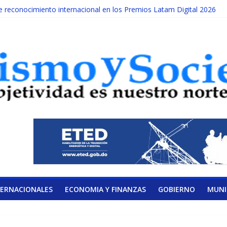
reconocimiento internacional en los Premios Latam Digital 2026
da año es Día Nacional de la lucha contra el cáncer infantil
ATERAL DE LA COALICIÓN
ad Albizu apoyarán rehabilitación de reclusos
alendario de Consulta Nacional por la Educación
TERNACIONALES
ECONOMIA Y FINANZAS
GOBIERNO
MUNI