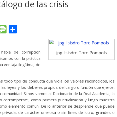
álogo de las crisis
T
M
C
l
e
o
e
ss
m
gr
a
p
habla de corrupción
jpg. Isisdro Toro Pompols
ficamos con la práctica
a
g
ar
a ventaja ilegítima, de
m
e
ti
r
es todo tipo de conducta que viola los valores reconocidos, los
 las leyes y los deberes propios del cargo o función que ejerce,
la comunidad. Si nos vamos al Diccionario de la Real Academia, la
 o corromperse”, como primera puntualización y luego muestra
 como elemento común. De lo anterior se desprende que puede
o privada, de carácter onerosa o sin fines de lucro, grandes o