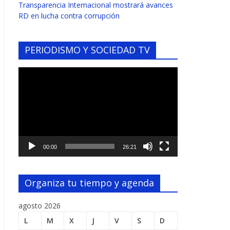
Transparencia Internacional mostrará avances
RD en lucha contra corrupción
PERIODISMO Y SOCIEDAD TV
Reproductor
de
vídeo
00:00
26:21
Organiza tu tiempo y agenda
agosto 2026
L
M
X
J
V
S
D