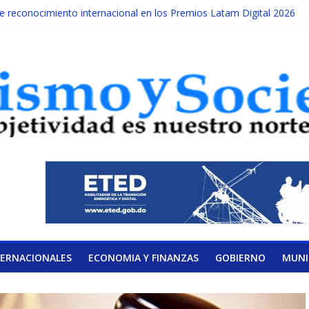
reconocimiento internacional en los Premios Latam Digital 2026
ada año es Día Nacional de la lucha contra el cáncer infantil
LATERAL DE LA COALICIÓN
ad Albizu apoyarán rehabilitación de reclusos
alendario de Consulta Nacional por la Educación
TERNACIONALES
ECONOMIA Y FINANZAS
GOBIERNO
MUNI