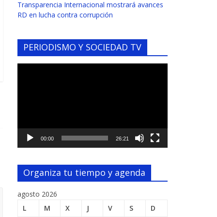
Transparencia Internacional mostrará avances
RD en lucha contra corrupción
PERIODISMO Y SOCIEDAD TV
Reproductor
de
vídeo
00:00
26:21
Organiza tu tiempo y agenda
agosto 2026
L
M
X
J
V
S
D