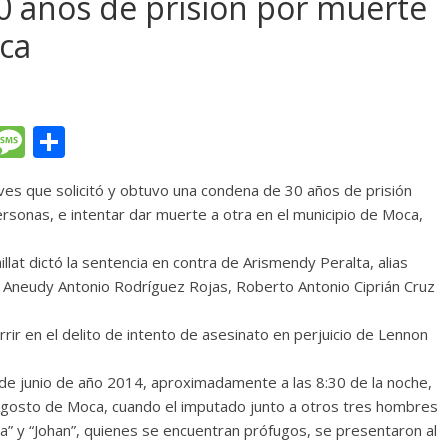
0 años de prisión por muerte
ca
T
M
C
l
e
o
eves que solicitó y obtuvo una condena de 30 años de prisión
e
ss
m
rsonas, e intentar dar muerte a otra en el municipio de Moca,
gr
a
p
a
g
ar
aillat dictó la sentencia en contra de Arismendy Peralta, alias
a Aneudy Antonio Rodríguez Rojas, Roberto Antonio Ciprián Cruz
m
e
ti
r
rrir en el delito de intento de asesinato en perjuicio de Lennon
7 de junio de año 2014, aproximadamente a las 8:30 de la noche,
 Agosto de Moca, cuando el imputado junto a otros tres hombres
da” y “Johan”, quienes se encuentran prófugos, se presentaron al