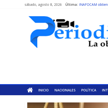
sábado, agosto 8, 2026
Última:
INAFOCAM obtiene 
15 de febrero de c
EL ENFOQUE UNI
MESCyT y Universid
MESCyT presenta c
INICIO
NACIONALES
POLÍTICA
IN