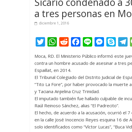
Sicario condenado a 3
a tres personas en Mo
diciembre 1, 2016
T
W
R
F
Li
M
S
w
h
e
ac
n
e
k
e
Moca, RD. El Ministerio Público informó este ju
itt
at
d
e
e
ss
y
contra un hombre acusado de asesinar a tres pe
er
s
di
b
e
p
Espaillat, en 2014.
A
t
o
n
e
El Tribunal Colegiado del Distrito Judicial de Esp
“Tito La Fore”, por haber provocado la muerte 
p
o
g
y Taciana Anjielina Cruz Trinidad.
p
k
er
El imputado también fue hallado culpable de incu
Raúl Reinoso Sánchez, alias “El Padrecito”.
El hecho, de acuerdo a la acusación, ocurrió el 
en la calle José Inocencio Reyes esquina 16 de
solo identificados como “Víctor Lucas”, “Buca Vi