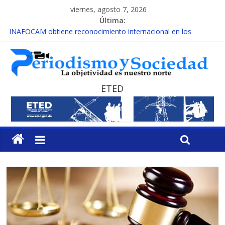
viernes, agosto 7, 2026
Última:
INAFOCAM obtiene reconocimiento internacional en los
Premios Latam Digital 2026
15 de febrero de cada año es Día Nacional de la lucha contra el
cáncer infantil
EL ENFOQUE UNILATERAL DE LA COALICIÓN
MESCyT y Universidad Albizu apoyarán rehabilitación de
ETED
reclusos
MESCyT presenta calendario de Consulta Nacional por la
Educación