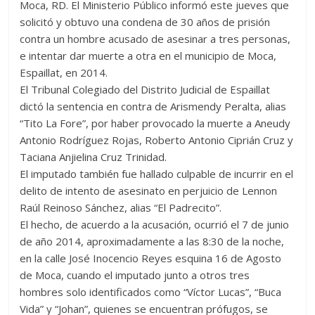
Moca, RD. El Ministerio Público informó este jueves que
er
s
di
b
e
p
gr
a
m
solicitó y obtuvo una condena de 30 años de prisión
A
t
o
n
e
a
g
p
contra un hombre acusado de asesinar a tres personas,
p
o
g
m
e
ar
e intentar dar muerte a otra en el municipio de Moca,
Espaillat, en 2014.
p
k
er
ti
El Tribunal Colegiado del Distrito Judicial de Espaillat
r
dictó la sentencia en contra de Arismendy Peralta, alias
“Tito La Fore”, por haber provocado la muerte a Aneudy
Antonio Rodríguez Rojas, Roberto Antonio Ciprián Cruz y
Taciana Anjielina Cruz Trinidad.
El imputado también fue hallado culpable de incurrir en el
delito de intento de asesinato en perjuicio de Lennon
Raúl Reinoso Sánchez, alias “El Padrecito”.
El hecho, de acuerdo a la acusación, ocurrió el 7 de junio
de año 2014, aproximadamente a las 8:30 de la noche,
en la calle José Inocencio Reyes esquina 16 de Agosto
de Moca, cuando el imputado junto a otros tres
hombres solo identificados como “Víctor Lucas”, “Buca
Vida” y “Johan”, quienes se encuentran prófugos, se