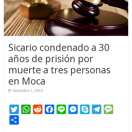
Sicario condenado a 30
años de prisión por
muerte a tres personas
en Moca
diciembre 1, 2016
T
W
R
F
Li
M
S
T
M
w
h
e
ac
n
e
k
el
e
C
itt
at
d
e
e
ss
y
e
ss
o