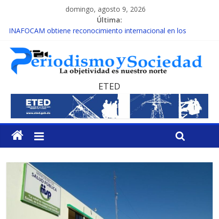
domingo, agosto 9, 2026
Última:
INAFOCAM obtiene reconocimiento internacional en los
Premios Latam Digital 2026
15 de febrero de cada año es Día Nacional de la lucha contra el
cáncer infantil
EL ENFOQUE UNILATERAL DE LA COALICIÓN
MESCyT y Universidad Albizu apoyarán rehabilitación de
ETED
reclusos
MESCyT presenta calendario de Consulta Nacional por la
Educación