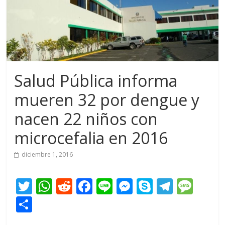
Salud Pública informa
mueren 32 por dengue y
nacen 22 niños con
microcefalia en 2016
diciembre 1, 2016
T
W
R
F
Li
M
S
T
M
w
h
e
ac
n
e
k
el
e
C
itt
at
d
e
e
ss
y
e
ss
o