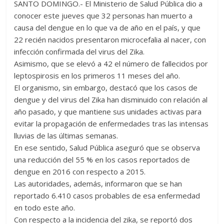
SANTO DOMINGO.- El Ministerio de Salud Pública dio a
er
s
di
b
e
p
gr
a
m
conocer este jueves que 32 personas han muerto a
A
t
o
n
e
a
g
p
causa del dengue en lo que va de año en el país, y que
p
o
g
m
e
ar
22 recién nacidos presentaron microcefalia al nacer, con
infección confirmada del virus del Zika.
p
k
er
ti
Asimismo, que se elevó a 42 el número de fallecidos por
r
leptospirosis en los primeros 11 meses del año.
El organismo, sin embargo, destacó que los casos de
dengue y del virus del Zika han disminuido con relación al
año pasado, y que mantiene sus unidades activas para
evitar la propagación de enfermedades tras las intensas
lluvias de las últimas semanas.
En ese sentido, Salud Pública aseguró que se observa
una reducción del 55 % en los casos reportados de
dengue en 2016 con respecto a 2015.
Las autoridades, además, informaron que se han
reportado 6.410 casos probables de esa enfermedad
en todo este año.
Con respecto a la incidencia del zika, se reportó dos