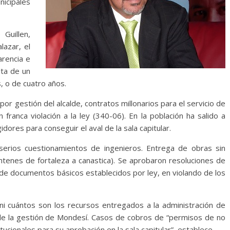
icipales
Guillen,
lazar, el
arencia e
lta de un
, o de cuatro años.
por gestión del alcalde, contratos millonarios para el servicio de
ranca violación a la ley (340-06). En la población ha salido a
dores para conseguir el aval de la sala capitular.
serios cuestionamientos de ingenieros. Entrega de obras sin
ontenes de fortaleza a canastica). Se aprobaron resoluciones de
 de documentos básicos establecidos por ley, en violando de los
i cuántos son los recursos entregados a la administración de
 de la gestión de Mondesí. Casos de cobros de “permisos de no
ucionales para su aprobación en la sala capitular”, establece.