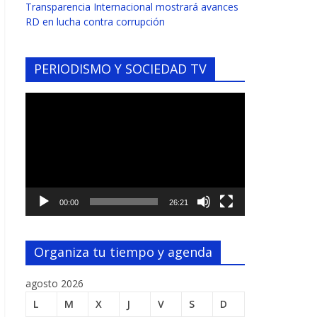
Transparencia Internacional mostrará avances
RD en lucha contra corrupción
PERIODISMO Y SOCIEDAD TV
Reproductor
de
vídeo
00:00
26:21
Organiza tu tiempo y agenda
agosto 2026
L
M
X
J
V
S
D