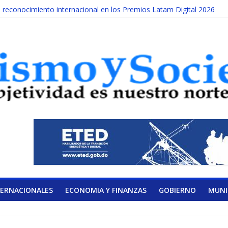
econocimiento internacional en los Premios Latam Digital 2026
da año es Día Nacional de la lucha contra el cáncer infantil
ATERAL DE LA COALICIÓN
ad Albizu apoyarán rehabilitación de reclusos
lendario de Consulta Nacional por la Educación
TERNACIONALES
ECONOMIA Y FINANZAS
GOBIERNO
MUNI