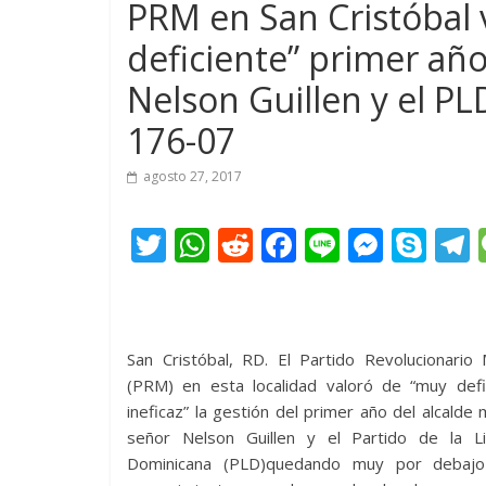
PRM en San Cristóbal v
deficiente” primer añ
Nelson Guillen y el P
176-07
agosto 27, 2017
T
W
R
F
Li
M
S
w
h
e
ac
n
e
k
e
itt
at
d
e
e
ss
y
er
s
di
b
e
p
San Cristóbal, RD. El Partido Revolucionario
A
t
o
n
e
(PRM) en esta localidad valoró de “muy defic
p
o
g
ineficaz” la gestión del primer año del alcalde m
señor Nelson Guillen y el Partido de la Li
p
k
er
Dominicana (PLD)quedando muy por debajo