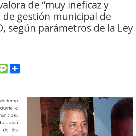
alora de “muy ineficaz y
o de gestión municipal de
LD, según parámetros de la Ley
T
M
C
l
e
o
e
ss
m
gr
a
p
 Moderno
a
g
ar
itario e
m
e
ti
unicipal,
beración
r
 de los