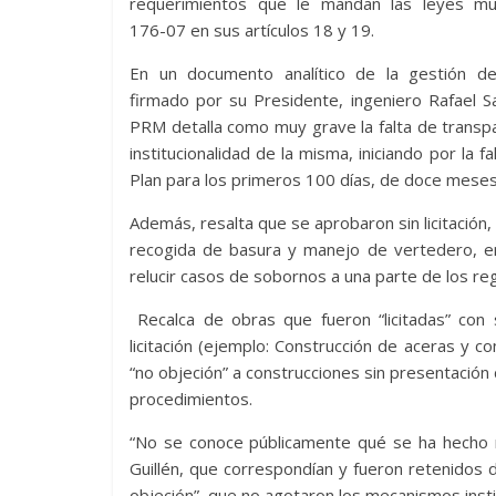
requerimientos que le mandan las leyes mun
176-07 en sus artículos 18 y 19.
En un documento analítico de la gestión de 
firmado por su Presidente, ingeniero Rafael Sa
PRM detalla como muy grave la falta de transp
institucionalidad de la misma, iniciando por la fa
Plan para los primeros 100 días, de doce meses
Además, resalta que se aprobaron sin licitación, 
recogida de basura y manejo de vertedero, en f
relucir casos de sobornos a una parte de los regi
Recalca de obras que fueron “licitadas” con 
licitación (ejemplo: Construcción de aceras y c
“no objeción” a construcciones sin presentación
procedimientos.
“No se conoce públicamente qué se ha hecho n
Guillén, que correspondían y fueron retenidos
objeción”, que no agotaron los mecanismos instit