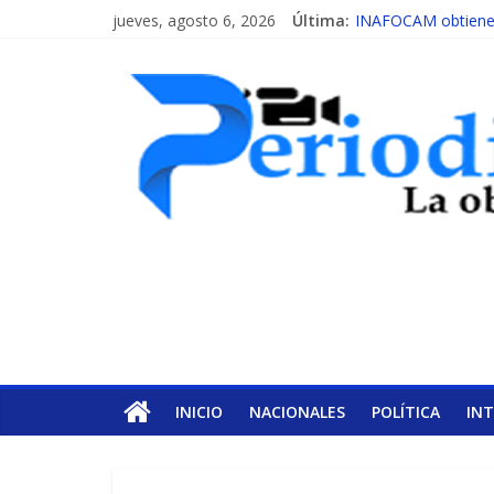
jueves, agosto 6, 2026
Última:
INAFOCAM obtiene r
15 de febrero de ca
EL ENFOQUE UNIL
MESCyT y Universid
MESCyT presenta ca
INICIO
NACIONALES
POLÍTICA
IN