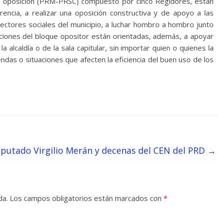
 de oposición (PRM-PRSC) compuesto por cinco Regidores, están
rencia, a realizar una oposición constructiva y de apoyo a las
ectores sociales del municipio, a luchar hombro a hombro junto
acciones del bloque opositor están orientadas, además, a apoyar
alcaldía o de la sala capitular, sin importar quien o quienes la
das o situaciones que afecten la eficiencia del buen uso de los
putado Virgilio Merán y decenas del CEN del PRD
→
da.
Los campos obligatorios están marcados con
*