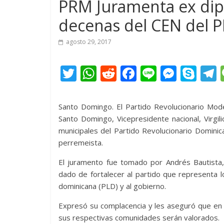
PRM Juramenta ex dipu
decenas del CEN del 
agosto 29, 2017
T
W
R
F
Li
M
S
w
h
e
ac
n
e
k
e
itt
at
d
e
e
ss
y
Santo Domingo. El Partido Revolucionario Mode
er
s
di
b
e
p
Santo Domingo, Vicepresidente nacional, Virgil
municipales del Partido Revolucionario Dominic
A
t
o
n
e
perremeista.
p
o
g
El juramento fue tomado por Andrés Bautista,
p
k
er
dado de fortalecer al partido que representa l
dominicana (PLD) y al gobierno.
Expresó su complacencia y les aseguró que en l
sus respectivas comunidades serán valorados.