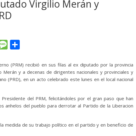
tado Virgilio Merán y
PRD
T
M
C
l
e
o
e
ss
m
rno (PRM) recibió en sus filas al ex diputado por la provincia
gr
a
p
io Merán y a decenas de dirigentes nacionales y provinciales y
ano (PRD), en un acto celebrado este lunes en el local nacional
a
g
ar
m
e
ti
 Presidente del PRM, felicitándoles por el gran paso que han
r
os anhelos del pueblo para derrotar al Partido de la Liberacion
a medida de su trabajo político en el partido y en beneficio de