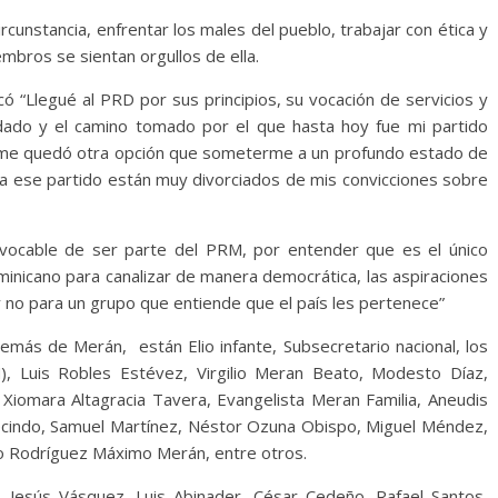
rcunstancia, enfrentar los males del pueblo, trabajar con ética y
mbros se sientan orgullos de ella.
icó “Llegué al PRD por sus principios, su vocación de servicios y
 dado y el camino tomado por el que hasta hoy fue mi partido
 no me quedó otra opción que someterme a un profundo estado de
n a ese partido están muy divorciados de mis convicciones sobre
revocable de ser parte del PRM, por entender que es el único
minicano para canalizar de manera democrática, las aspiraciones
y no para un grupo que entiende que el país les pertenece”
más de Merán, están Elio infante, Subsecretario nacional, los
), Luis Robles Estévez, Virgilio Meran Beato, Modesto Díaz,
Xiomara Altagracia Tavera, Evangelista Meran Familia, Aneudis
cindo, Samuel Martínez, Néstor Ozuna Obispo, Miguel Méndez,
io Rodríguez Máximo Merán, entre otros.
, Jesús Vásquez, Luis Abinader, César Cedeño, Rafael Santos,