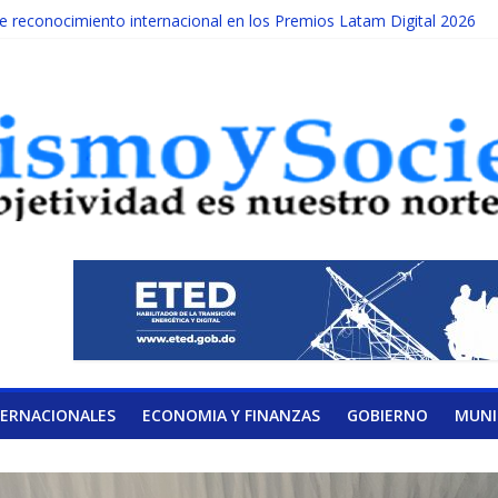
reconocimiento internacional en los Premios Latam Digital 2026
ada año es Día Nacional de la lucha contra el cáncer infantil
LATERAL DE LA COALICIÓN
ad Albizu apoyarán rehabilitación de reclusos
alendario de Consulta Nacional por la Educación
TERNACIONALES
ECONOMIA Y FINANZAS
GOBIERNO
MUNI