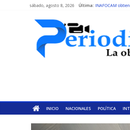
sábado, agosto 8, 2026
Última:
INAFOCAM obtiene 
15 de febrero de c
EL ENFOQUE UNI
MESCyT y Universid
MESCyT presenta c
INICIO
NACIONALES
POLÍTICA
IN