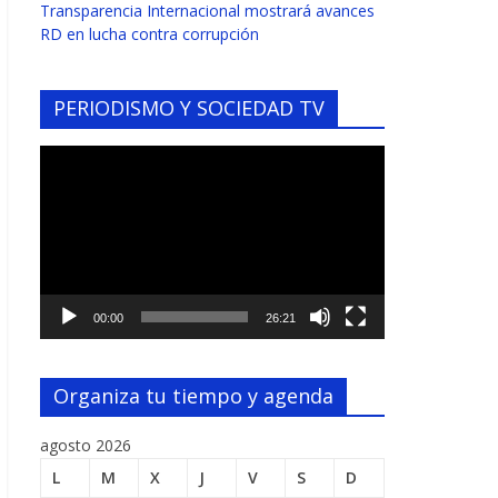
Transparencia Internacional mostrará avances
RD en lucha contra corrupción
PERIODISMO Y SOCIEDAD TV
Reproductor
de
vídeo
00:00
26:21
Organiza tu tiempo y agenda
agosto 2026
L
M
X
J
V
S
D