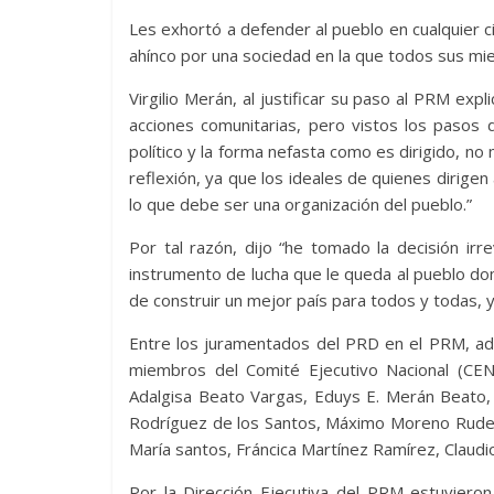
Les exhortó a defender al pueblo en cualquier ci
ahínco por una sociedad en la que todos sus mie
Virgilio Merán, al justificar su paso al PRM expl
acciones comunitarias, pero vistos los pasos
político y la forma nefasta como es dirigido,
reflexión, ya que los ideales de quienes dirige
lo que debe ser una organización del pueblo.”
Por tal razón, dijo “he tomado la decisión ir
instrumento de lucha que le queda al pueblo do
de construir un mejor país para todos y todas, 
Entre los juramentados del PRD en el PRM, ade
miembros del Comité Ejecutivo Nacional (CEN
Adalgisa Beato Vargas, Eduys E. Merán Beato, 
Rodríguez de los Santos, Máximo Moreno Rude
María santos, Fráncica Martínez Ramírez, Claud
Por la Dirección Ejecutiva del PRM estuvieron