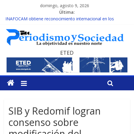
domingo, agosto 9, 2026
Última:
MESCyT presenta calendario de Consulta Nacional por la
Educación
INAFOCAM obtiene reconocimiento internacional en los
Premios Latam Digital 2026
15 de febrero de cada año es Día Nacional de la lucha contra el
cáncer infantil
ETED
EL ENFOQUE UNILATERAL DE LA COALICIÓN
MESCyT y Universidad Albizu apoyarán rehabilitación de
reclusos
SIB y Redomif logran
consenso sobre
modificación del