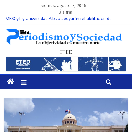
viernes, agosto 7, 2026
Última:
MESCyT y Universidad Albizu apoyarán rehabilitación de
reclusos
MESCyT presenta calendario de Consulta Nacional por la
Educación
INAFOCAM obtiene reconocimiento internacional en los
Premios Latam Digital 2026
ETED
15 de febrero de cada año es Día Nacional de la lucha contra el
cáncer infantil
EL ENFOQUE UNILATERAL DE LA COALICIÓN