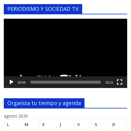
PERIODISMO Y SOCIEDAD TV
Reproductor
de
vídeo
00:00
26:21
Organiza tu tiempo y agenda
agosto 2026
L
M
X
J
V
S
D