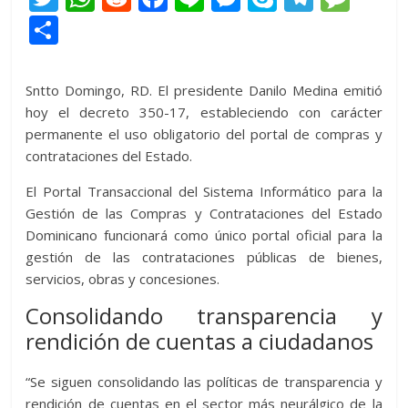
w
h
e
ac
n
e
k
el
e
C
itt
at
d
e
e
ss
y
e
ss
o
er
s
di
b
e
p
gr
a
m
Sntto Domingo, RD. El presidente Danilo Medina emitió
A
t
o
n
e
a
g
p
hoy el decreto 350-17, estableciendo con carácter
p
o
g
m
e
permanente el uso obligatorio del portal de compras y
ar
contrataciones del Estado.
p
k
er
ti
El Portal Transaccional del Sistema Informático para la
r
Gestión de las Compras y Contrataciones del Estado
Dominicano funcionará como único portal oficial para la
gestión de las contrataciones públicas de bienes,
servicios, obras y concesiones.
Consolidando transparencia y
rendición de cuentas a ciudadanos
“Se siguen consolidando las políticas de transparencia y
rendición de cuentas en el sector más neurálgico de la