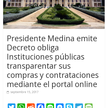
Presidente Medina emite
Decreto obliga
Instituciones públicas
transparentar sus
compras y contrataciones
mediante el portal online
septiembre 15, 2017
T
W
R
F
Li
M
S
T
M