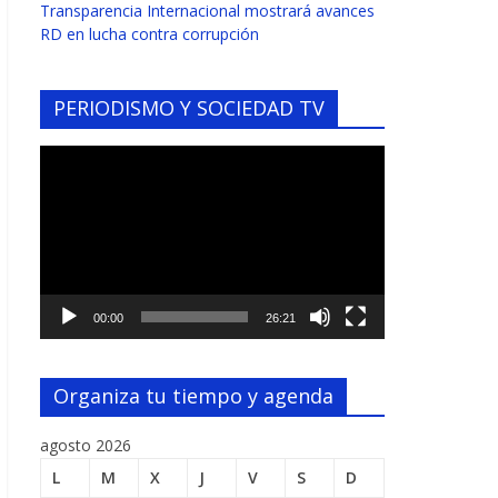
Transparencia Internacional mostrará avances
RD en lucha contra corrupción
PERIODISMO Y SOCIEDAD TV
Reproductor
de
vídeo
00:00
26:21
Organiza tu tiempo y agenda
agosto 2026
L
M
X
J
V
S
D