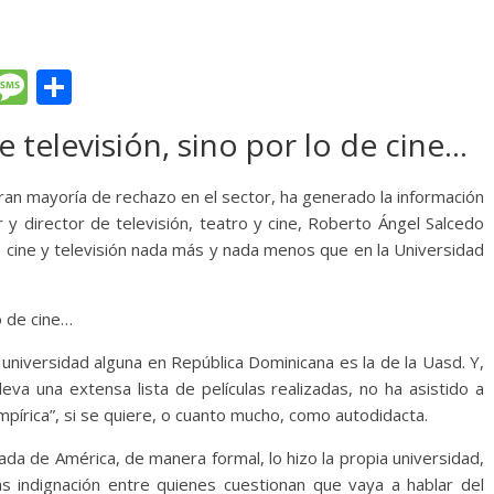
T
M
C
l
e
o
e televisión, sino por lo de cine…
e
ss
m
gr
a
p
an mayoría de rechazo en el sector, ha generado la información
a
g
ar
 y director de televisión, teatro y cine, Roberto Ángel Salcedo
e cine y televisión nada más y nada menos que en la Universidad
m
e
ti
r
o de cine…
 universidad alguna en República Dominicana es la de la Uasd. Y,
lleva una extensa lista de películas realizadas, no ha asistido a
pírica”, si se quiere, o cuanto mucho, como autodidacta.
ada de América, de manera formal, lo hizo la propia universidad,
indignación entre quienes cuestionan que vaya a hablar del