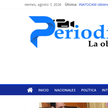
viernes, agosto 7, 2026
Última:
INAFOCAM obtiene 
15 de febrero de ca
EL ENFOQUE UNIL
MESCyT y Universid
MESCyT presenta c
INICIO
NACIONALES
POLÍTICA
IN