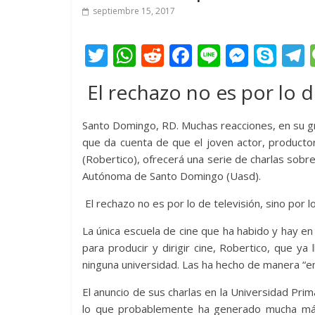
septiembre 15, 2017
T
W
R
F
Li
M
S
w
h
e
ac
n
e
k
e
El rechazo no es por lo d
itt
at
d
e
e
ss
y
er
s
di
b
e
p
Santo Domingo, RD. Muchas reacciones, en su gr
A
t
o
n
e
que da cuenta de que el joven actor, productor
(Robertico), ofrecerá una serie de charlas sobr
p
o
g
Autónoma de Santo Domingo (Uasd).
p
k
er
El rechazo no es por lo de televisión, sino por l
La única escuela de cine que ha habido y hay en
para producir y dirigir cine, Robertico, que ya 
ninguna universidad. Las ha hecho de manera “em
El anuncio de sus charlas en la Universidad Prim
lo que probablemente ha generado mucha más 