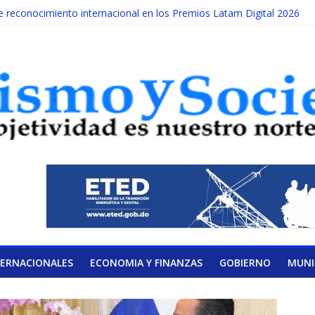
reconocimiento internacional en los Premios Latam Digital 2026
da año es Día Nacional de la lucha contra el cáncer infantil
ATERAL DE LA COALICIÓN
ad Albizu apoyarán rehabilitación de reclusos
alendario de Consulta Nacional por la Educación
TERNACIONALES
ECONOMIA Y FINANZAS
GOBIERNO
MUNI