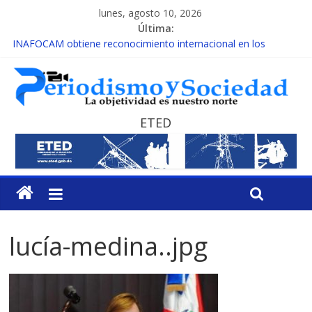
lunes, agosto 10, 2026
Última:
INAFOCAM obtiene reconocimiento internacional en los
Premios Latam Digital 2026
15 de febrero de cada año es Día Nacional de la lucha contra el
cáncer infantil
EL ENFOQUE UNILATERAL DE LA COALICIÓN
MESCyT y Universidad Albizu apoyarán rehabilitación de
ETED
reclusos
MESCyT presenta calendario de Consulta Nacional por la
Educación
lucía-medina..jpg