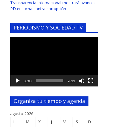
Transparencia Internacional mostrará avances
RD en lucha contra corrupción
PERIODISMO Y SOCIEDAD TV
Reproductor
de
vídeo
00:00
26:21
Organiza tu tiempo y agenda
agosto 2026
L
M
X
J
V
S
D