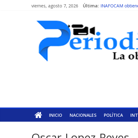
viernes, agosto 7, 2026
Última:
INAFOCAM obtiene 
15 de febrero de ca
EL ENFOQUE UNIL
MESCyT y Universid
MESCyT presenta c
INICIO
NACIONALES
POLÍTICA
IN
Oscar-Lopez-Reyes