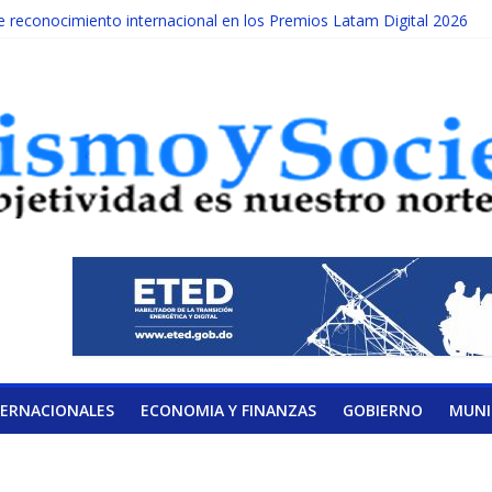
reconocimiento internacional en los Premios Latam Digital 2026
da año es Día Nacional de la lucha contra el cáncer infantil
ATERAL DE LA COALICIÓN
ad Albizu apoyarán rehabilitación de reclusos
alendario de Consulta Nacional por la Educación
TERNACIONALES
ECONOMIA Y FINANZAS
GOBIERNO
MUNI