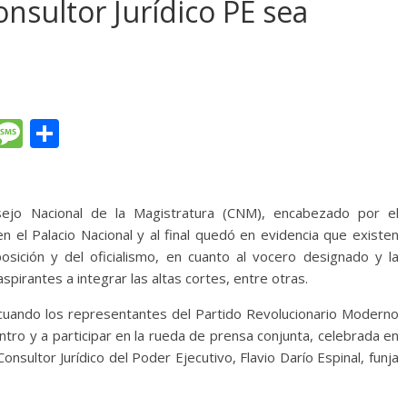
nsultor Jurídico PE sea
T
M
C
l
e
o
e
ss
m
gr
a
p
ejo Nacional de la Magistratura (CNM), encabezado por el
n el Palacio Nacional y al final quedó en evidencia que existen
a
g
ar
osición y del oficialismo, en cuanto al vocero designado y la
m
e
ti
spirantes a integrar las altas cortes, entre otras.
r
 cuando los representantes del Partido Revolucionario Moderno
tro y a participar en la rueda de prensa conjunta, celebrada en
nsultor Jurídico del Poder Ejecutivo, Flavio Darío Espinal, funja