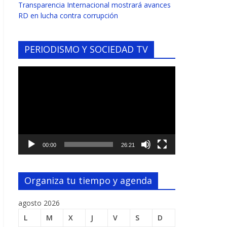
Transparencia Internacional mostrará avances
RD en lucha contra corrupción
PERIODISMO Y SOCIEDAD TV
Reproductor
de
vídeo
00:00
26:21
Organiza tu tiempo y agenda
agosto 2026
L
M
X
J
V
S
D