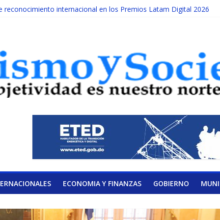
reconocimiento internacional en los Premios Latam Digital 2026
da año es Día Nacional de la lucha contra el cáncer infantil
ATERAL DE LA COALICIÓN
ad Albizu apoyarán rehabilitación de reclusos
alendario de Consulta Nacional por la Educación
TERNACIONALES
ECONOMIA Y FINANZAS
GOBIERNO
MUNI