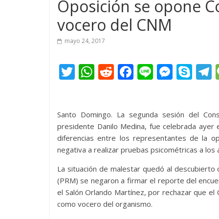
Oposición se opone Co
vocero del CNM
mayo 24, 2017
T
W
R
F
Li
M
S
w
h
e
ac
n
e
k
e
itt
at
d
e
e
ss
y
er
s
di
b
e
p
Santo Domingo. La segunda sesión del Cons
presidente Danilo Medina, fue celebrada ayer e
A
t
o
n
e
diferencias entre los representantes de la op
p
o
g
negativa a realizar pruebas psicométricas a los a
p
k
er
La situación de malestar quedó al descubierto
(PRM) se negaron a firmar el reporte del encuen
el Salón Orlando Martínez, por rechazar que el Co
como vocero del organismo.