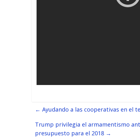
←
Ayudando a las cooperativas en el t
Trump privilegia el armamentismo ant
presupuesto para el 2018
→