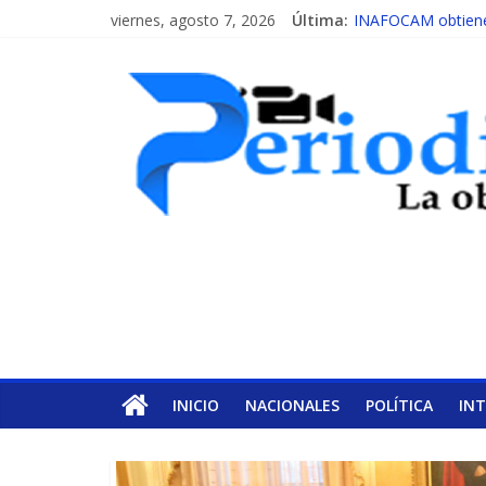
viernes, agosto 7, 2026
Última:
INAFOCAM obtiene 
15 de febrero de ca
EL ENFOQUE UNIL
MESCyT y Universid
MESCyT presenta c
INICIO
NACIONALES
POLÍTICA
IN