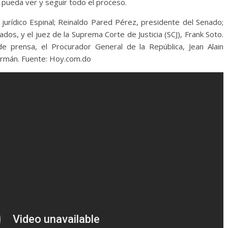
 pueda ver y seguir todo el proceso.
 jurídico Espinal; Reinaldo Pared Pérez, presidente del Senado;
os, y el juez de la Suprema Corte de Justicia (SCJ), Frank Soto.
 prensa, el Procurador General de la República, Jean Alain
Germán. Fuente: Hoy.com.do