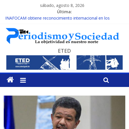
sábado, agosto 8, 2026
Última:
INAFOCAM obtiene reconocimiento internacional en los
Premios Latam Digital 2026
15 de febrero de cada año es Día Nacional de la lucha contra el
cáncer infantil
EL ENFOQUE UNILATERAL DE LA COALICIÓN
MESCyT y Universidad Albizu apoyarán rehabilitación de
ETED
reclusos
MESCyT presenta calendario de Consulta Nacional por la
Educación