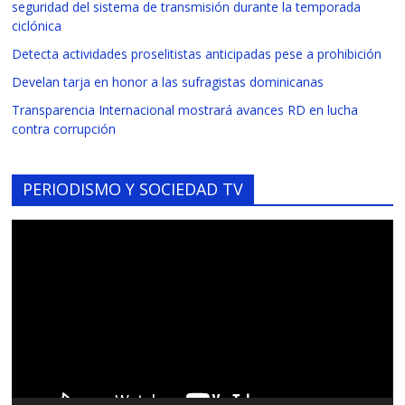
seguridad del sistema de transmisión durante la temporada
ciclónica
Detecta actividades proselitistas anticipadas pese a prohibición
Develan tarja en honor a las sufragistas dominicanas
Transparencia Internacional mostrará avances RD en lucha
contra corrupción
PERIODISMO Y SOCIEDAD TV
Reproductor
de
vídeo