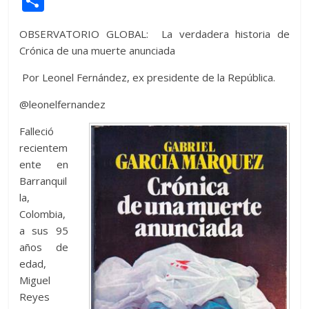
C
itt
at
d
e
e
ss
y
e
ss
o
OBSERVATORIO GLOBAL: La verdadera historia de
er
s
di
b
e
p
gr
a
m
Crónica de una muerte anunciada
A
t
o
n
e
a
g
p
Por Leonel Fernández, ex presidente de la República.
p
o
g
m
e
ar
p
k
er
ti
@leonelfernandez
r
Falleció
recientem
ente en
Barranquil
la,
Colombia,
a sus 95
años de
edad,
Miguel
Reyes