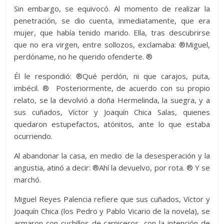
Sin embargo, se equivocó. Al momento de realizar la
penetración, se dio cuenta, inmediatamente, que era
mujer, que había tenido marido. Ella, tras descubrirse
que no era virgen, entre sollozos, exclamaba: ®Miguel,
perdóname, no he querido ofenderte. ®
Él le respondió: ®Qué perdón, ni que carajos, puta,
imbécil. ® Posteriormente, de acuerdo con su propio
relato, se la devolvió a doña Hermelinda, la suegra, y a
sus cuñados, Víctor y Joaquín Chica Salas, quienes
quedaron estupefactos, atónitos, ante lo que estaba
ocurriendo.
Al abandonar la casa, en medio de la desesperación y la
angustia, atinó a decir: ®Ahí la devuelvo, por rota. ® Y se
marchó.
Miguel Reyes Palencia refiere que sus cuñados, Víctor y
Joaquín Chica (los Pedro y Pablo Vicario de la novela), se
armaron con cuchillos de carniceros, con la intención de