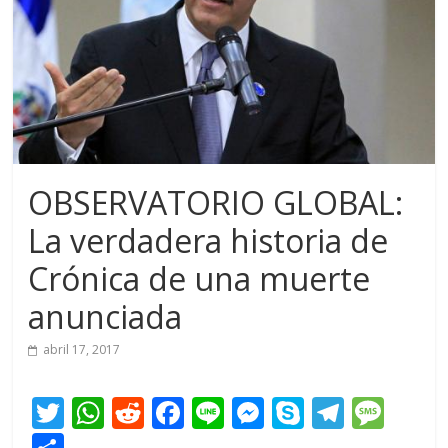
OBSERVATORIO GLOBAL:
La verdadera historia de
Crónica de una muerte
anunciada
abril 17, 2017
T
W
R
F
Li
M
S
T
M
w
h
e
ac
n
e
k
el
e