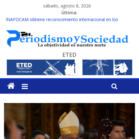
sábado, agosto 8, 2026
Última:
INAFOCAM obtiene reconocimiento internacional en los
Premios Latam Digital 2026
15 de febrero de cada año es Día Nacional de la lucha contra el
cáncer infantil
EL ENFOQUE UNILATERAL DE LA COALICIÓN
MESCyT y Universidad Albizu apoyarán rehabilitación de
ETED
reclusos
MESCyT presenta calendario de Consulta Nacional por la
Educación