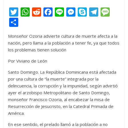
T
W
R
F
Li
M
S
T
M
w
h
e
ac
n
e
k
el
e
C
itt
at
d
e
e
ss
y
e
ss
o
Monseñor Ozoria advierte cultura de muerte afecta a la
er
s
di
b
e
p
gr
a
m
nación, pero llama a la población a tener fe, ya que todos
A
t
o
n
e
a
g
p
los problemas tienen solución
p
o
g
m
e
ar
Por Viviano de León
p
k
er
ti
Santo Domingo. La República Dominicana está afectada
r
por una cultura de “la muerte” integrada por la
delincuencia, la corrupción y la impunidad, según advirtió
ayer el arzobispo Metropolitano de Santo Domingo,
monseñor Francisco Ozoria, al encabezar la misa de
Resurrección de Jesucristo, en la Catedral Primada de
América.
En ese sentido, el prelado llamó a la población a no