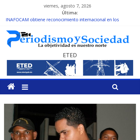
viernes, agosto 7, 2026
Última:
INAFOCAM obtiene reconocimiento internacional en los
Premios Latam Digital 2026
15 de febrero de cada año es Día Nacional de la lucha contra el
cáncer infantil
EL ENFOQUE UNILATERAL DE LA COALICIÓN
MESCyT y Universidad Albizu apoyarán rehabilitación de
ETED
reclusos
MESCyT presenta calendario de Consulta Nacional por la
Educación