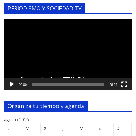
PERIODISMO Y SOCIEDAD TV
Reproductor
de
vídeo
00:00
26:21
Organiza tu tiempo y agenda
agosto 2026
L
M
X
J
V
S
D