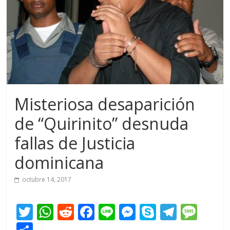
Misteriosa desaparición
de “Quirinito” desnuda
fallas de Justicia
dominicana
octubre 14, 2017
T
W
R
F
Li
M
S
T
M
w
h
e
ac
n
e
k
el
e