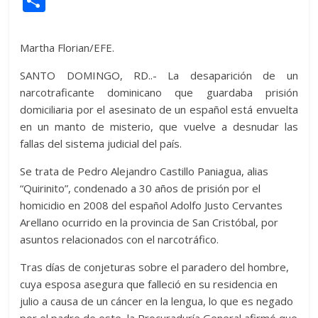
C
itt
at
d
e
e
ss
y
e
ss
o
er
s
di
b
e
p
gr
a
m
Martha Florian/EFE.
A
t
o
n
e
a
g
p
SANTO DOMINGO, RD..- La desaparición de un
p
o
g
m
e
ar
narcotraficante dominicano que guardaba prisión
p
k
er
ti
domiciliaria por el asesinato de un español está envuelta
en un manto de misterio, que vuelve a desnudar las
r
fallas del sistema judicial del país.
Se trata de Pedro Alejandro Castillo Paniagua, alias
“Quirinito”, condenado a 30 años de prisión por el
homicidio en 2008 del español Adolfo Justo Cervantes
Arellano ocurrido en la provincia de San Cristóbal, por
asuntos relacionados con el narcotráfico.
Tras días de conjeturas sobre el paradero del hombre,
cuya esposa asegura que falleció en su residencia en
julio a causa de un cáncer en la lengua, lo que es negado
por el padre de este, la Procuraduría General afirmó que