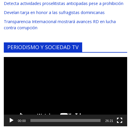
Detecta actividades proselitistas anticipadas pese a prohibición
Develan tarja en honor a las sufragistas dominicanas
Transparencia Internacional mostrará avances RD en lucha
contra corrupción
PERIODISMO Y SOCIEDAD TV
Reproductor
de
vídeo
00:00
26:21