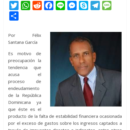
T
W
R
F
Li
M
S
T
M
w
h
e
ac
n
e
k
el
e
C
itt
at
d
e
e
ss
y
e
ss
o
er
s
di
b
e
p
gr
a
m
Por Félix
A
t
o
n
e
a
g
p
Santana García
p
o
g
m
e
ar
Es motivo de
p
k
er
ti
preocupación la
tendencia que
r
acusa el
proceso de
endeudamiento
de la República
Dominicana ya
que éste es el
producto de la falta de estabilidad financiera ocasionada
por el exceso de gastos sobre los ingresos captados a
través de impuestos directos e indirectos, entre otros