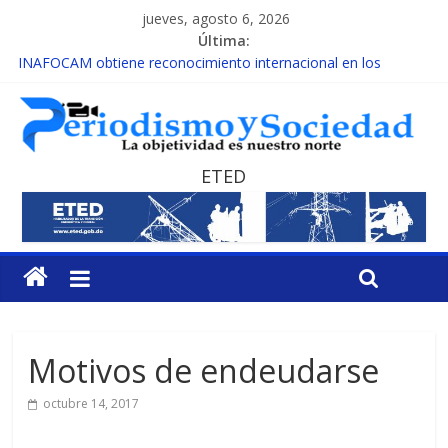
jueves, agosto 6, 2026
Última:
INAFOCAM obtiene reconocimiento internacional en los
Premios Latam Digital 2026
15 de febrero de cada año es Día Nacional de la lucha contra el
cáncer infantil
EL ENFOQUE UNILATERAL DE LA COALICIÓN
MESCyT y Universidad Albizu apoyarán rehabilitación de
ETED
reclusos
MESCyT presenta calendario de Consulta Nacional por la
Educación
Motivos de endeudarse
octubre 14, 2017