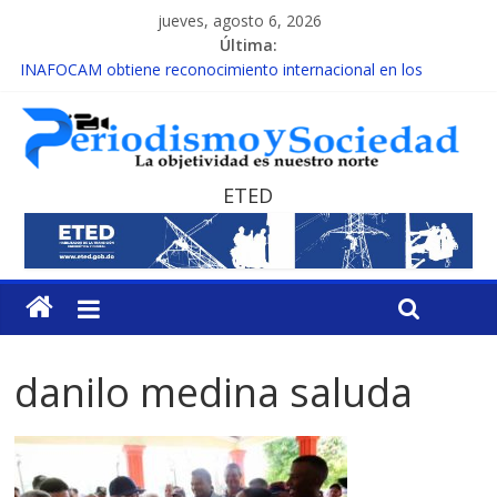
jueves, agosto 6, 2026
Última:
INAFOCAM obtiene reconocimiento internacional en los
Premios Latam Digital 2026
15 de febrero de cada año es Día Nacional de la lucha contra el
cáncer infantil
EL ENFOQUE UNILATERAL DE LA COALICIÓN
MESCyT y Universidad Albizu apoyarán rehabilitación de
ETED
reclusos
MESCyT presenta calendario de Consulta Nacional por la
Educación
danilo medina saluda