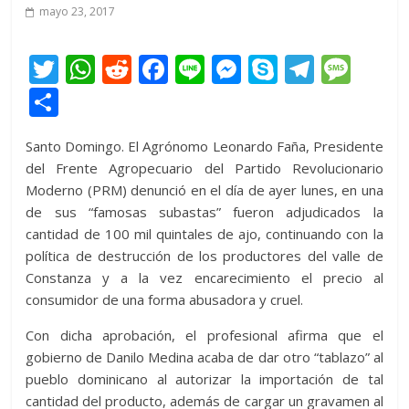
mayo 23, 2017
T
W
R
F
Li
M
S
T
M
w
h
e
ac
n
e
k
el
e
C
itt
at
d
e
e
ss
y
e
ss
o
Santo Domingo. El Agrónomo Leonardo Faña, Presidente
er
s
di
b
e
p
gr
a
m
del Frente Agropecuario del Partido Revolucionario
A
t
o
n
e
a
g
p
Moderno (PRM) denunció en el día de ayer lunes, en una
p
o
g
m
e
ar
de sus “famosas subastas” fueron adjudicados la
cantidad de 100 mil quintales de ajo, continuando con la
p
k
er
ti
política de destrucción de los productores del valle de
r
Constanza y a la vez encarecimiento el precio al
consumidor de una forma abusadora y cruel.
Con dicha aprobación, el profesional afirma que el
gobierno de Danilo Medina acaba de dar otro “tablazo” al
pueblo dominicano al autorizar la importación de tal
cantidad del producto, además de cargar un gravamen al