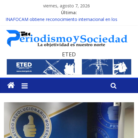
viernes, agosto 7, 2026
Última:
INAFOCAM obtiene reconocimiento internacional en los
Premios Latam Digital 2026
15 de febrero de cada año es Día Nacional de la lucha contra el
cáncer infantil
EL ENFOQUE UNILATERAL DE LA COALICIÓN
MESCyT y Universidad Albizu apoyarán rehabilitación de
ETED
reclusos
MESCyT presenta calendario de Consulta Nacional por la
Educación