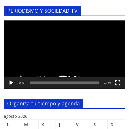
PERIODISMO Y SOCIEDAD TV
Reproductor
de
vídeo
00:00
26:21
Organiza tu tiempo y agenda
agosto 2026
L
M
X
J
V
S
D