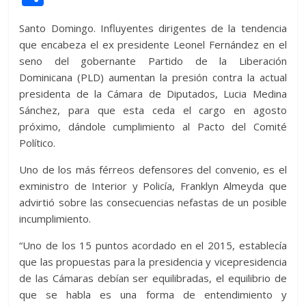
itt
at
d
e
e
ss
y
e
ss
o
Santo Domingo. Influyentes dirigentes de la tendencia
er
s
di
b
e
p
gr
a
m
que encabeza el ex presidente Leonel Fernández en el
A
t
o
n
e
a
g
p
seno del gobernante Partido de la Liberación
p
o
g
m
e
ar
Dominicana (PLD) aumentan la presión contra la actual
presidenta de la Cámara de Diputados, Lucia Medina
p
k
er
ti
Sánchez, para que esta ceda el cargo en agosto
r
próximo, dándole cumplimiento al Pacto del Comité
Político.
Uno de los más férreos defensores del convenio, es el
exministro de Interior y Policía, Franklyn Almeyda que
advirtió sobre las consecuencias nefastas de un posible
incumplimiento.
“Uno de los 15 puntos acordado en el 2015, establecía
que las propuestas para la presidencia y vicepresidencia
de las Cámaras debían ser equilibradas, el equilibrio de
que se habla es una forma de entendimiento y