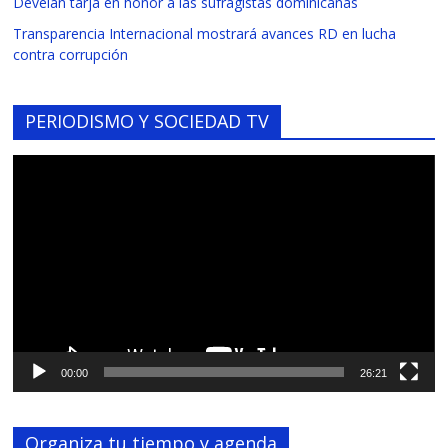
Develan tarja en honor a las sufragistas dominicanas
Transparencia Internacional mostrará avances RD en lucha
contra corrupción
PERIODISMO Y SOCIEDAD TV
Reproductor
de
vídeo
00:00
26:21
Organiza tu tiempo y agenda