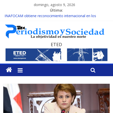
domingo, agosto 9, 2026
Última:
INAFOCAM obtiene reconocimiento internacional en los
Premios Latam Digital 2026
15 de febrero de cada año es Día Nacional de la lucha contra el
cáncer infantil
EL ENFOQUE UNILATERAL DE LA COALICIÓN
MESCyT y Universidad Albizu apoyarán rehabilitación de
ETED
reclusos
MESCyT presenta calendario de Consulta Nacional por la
Educación