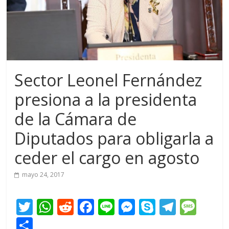
Sector Leonel Fernández
presiona a la presidenta
de la Cámara de
Diputados para obligarla a
ceder el cargo en agosto
mayo 24, 2017
T
W
R
F
Li
M
S
T
M
w
h
e
ac
n
e
k
el
e
C