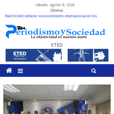
sábado, agosto 8, 2026
Última:
INAFOCAM obtiene reconocimiento internacional en los
Premios Latam Digital 2026
15 de febrero de cada año es Día Nacional de la lucha contra el
cáncer infantil
EL ENFOQUE UNILATERAL DE LA COALICIÓN
MESCyT y Universidad Albizu apoyarán rehabilitación de
ETED
reclusos
MESCyT presenta calendario de Consulta Nacional por la
Educación