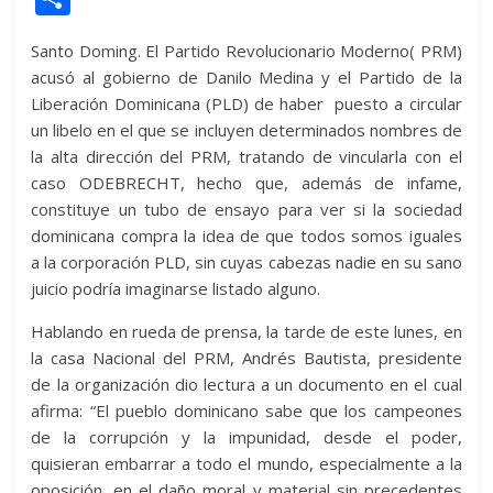
itt
at
d
e
e
ss
y
e
ss
o
Santo Doming. El Partido Revolucionario Moderno( PRM)
er
s
di
b
e
p
gr
a
m
acusó al gobierno de Danilo Medina y el Partido de la
A
t
o
n
e
a
g
p
Liberación Dominicana (PLD) de haber puesto a circular
p
o
g
m
e
ar
un libelo en el que se incluyen determinados nombres de
la alta dirección del PRM, tratando de vincularla con el
p
k
er
ti
caso ODEBRECHT, hecho que, además de infame,
r
constituye un tubo de ensayo para ver si la sociedad
dominicana compra la idea de que todos somos iguales
a la corporación PLD, sin cuyas cabezas nadie en su sano
juicio podría imaginarse listado alguno.
Hablando en rueda de prensa, la tarde de este lunes, en
la casa Nacional del PRM, Andrés Bautista, presidente
de la organización dio lectura a un documento en el cual
afirma: “El pueblo dominicano sabe que los campeones
de la corrupción y la impunidad, desde el poder,
quisieran embarrar a todo el mundo, especialmente a la
oposición, en el daño moral y material sin precedentes