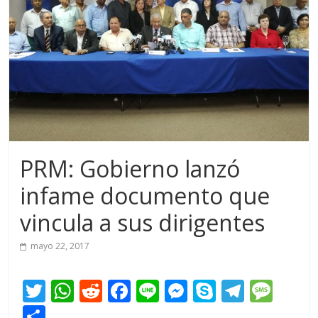
PRM: Gobierno lanzó
infame documento que
vincula a sus dirigentes
mayo 22, 2017
T
W
R
F
Li
M
S
T
M
w
h
e
ac
n
e
k
el
e
C