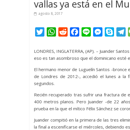
vallas ya está en el Mu
agosto 8, 2017
T
W
R
F
Li
M
S
w
h
e
ac
n
e
k
e
itt
at
d
e
e
ss
y
LONDRES, INGLATERRA, (AP). – Juander Santos s
er
s
di
b
e
p
eso es tan asombroso que el dominicano esté en 
A
t
o
n
e
El hermano menor de Luguelín Santos -bronce e
p
o
g
de Londres de 2012-, accedió el lunes a la fi
segundos.
p
k
er
Recién recuperado tras sufrir una fractura de 
400 metros planos. Pero Juander -de 22 años
prueba en la que el mítico Félix Sánchez se co
Juander compitió en la primera de las tres elim
la final a escenificarse el miércoles, debiendo