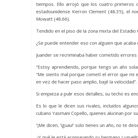
tiempos. Ello arrojó que los cuatro primeros de
estadounidense Kerron Clement (48.35), el no
Mowatt (48.66).
Tendido en el piso de la zona mixta del Estadio
¿Se puede entender eso con alguien que acaba 
Juander se recriminaba haber cometido errores de
“Estoy aprendiendo, porque tengo un año sola
“Me siento mal porque cometí el error que mi e
en vez de hacer paso amplio, bajé la velocidad”.
Si empieza a pulir esos detalles, su techo es en
Es lo que le dicen sus rivales, incluidos algun
cubano Yasmani Copello, quienes alucinan por s
“¡Me dicen, ‘íguau!’ solo tienes un año, no te de
¿Y qué le está aconsejando su hermano Luguelí