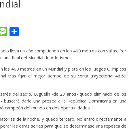
ndial
T
M
C
l
e
o
e
ss
m
olo lleva un año compitiendo en los 400 metros con vallas. Por
gr
a
p
una final del Mundial de Atletismo.
a
g
ar
n los 400 metros en un Mundial y plata en los Juegos Olímpicos
m
e
ti
nal tras fijar el mejor tiempo de su corta trayectoria: 48.59
r
estrés del sacro, Luguelín -de 23 años- quedó eliminado de los
- buscará darle una presea a la República Dominicana en una
ronó campeón del mundo en dos oportunidades.
inatorias de la noche, y quedó tercero. No entró directamente a
 esperar las otras series para que se determinase una repesca de