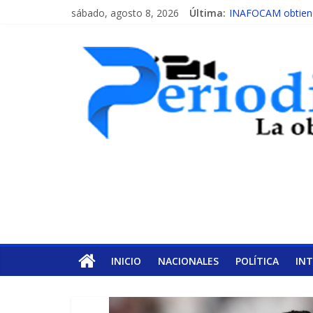
sábado, agosto 8, 2026
Última:
INAFOCAM obtiene 
15 de febrero de c
EL ENFOQUE UNI
MESCyT y Universid
MESCyT presenta c
INICIO
NACIONALES
POLÍTICA
IN