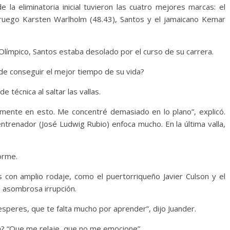
 la eliminatoria inicial tuvieron las cuatro mejores marcas: el
ruego Karsten Warlholm (48.43), Santos y el jamaicano Kemar
 Olímpico, Santos estaba desolado por el curso de su carrera.
de conseguir el mejor tiempo de su vida?
 técnica al saltar las vallas.
mente en esto. Me concentré demasiado en lo plano”, explicó.
ntrenador (José Ludwig Rubio) enfoca mucho. En la última valla,
orme.
os con amplio rodaje, como el puertorriqueño Javier Culson y el
u asombrosa irrupción.
sesperes, que te falta mucho por aprender”, dijo Juander.
n? “Que me relaje, que no me emocione”.