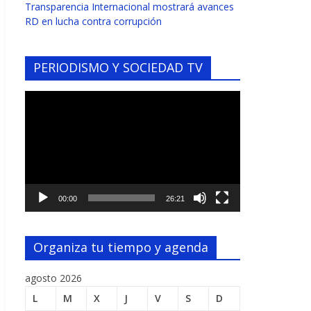
Transparencia Internacional mostrará avances
RD en lucha contra corrupción
PERIODISMO Y SOCIEDAD TV
Reproductor
de
vídeo
00:00
26:21
Organiza tu tiempo y agenda
agosto 2026
L
M
X
J
V
S
D