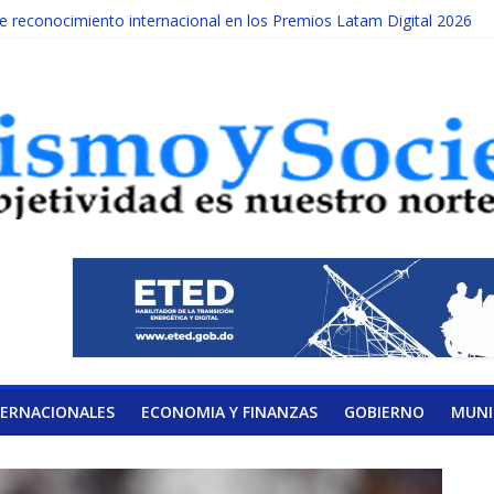
reconocimiento internacional en los Premios Latam Digital 2026
ada año es Día Nacional de la lucha contra el cáncer infantil
LATERAL DE LA COALICIÓN
ad Albizu apoyarán rehabilitación de reclusos
alendario de Consulta Nacional por la Educación
TERNACIONALES
ECONOMIA Y FINANZAS
GOBIERNO
MUNI