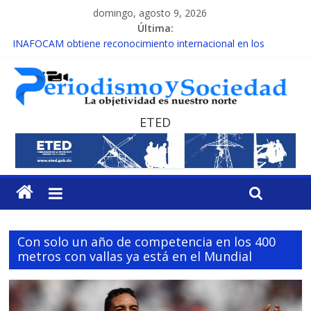
domingo, agosto 9, 2026
Última:
INAFOCAM obtiene reconocimiento internacional en los
Premios Latam Digital 2026
15 de febrero de cada año es Día Nacional de la lucha contra el
cáncer infantil
EL ENFOQUE UNILATERAL DE LA COALICIÓN
MESCyT y Universidad Albizu apoyarán rehabilitación de
ETED
reclusos
MESCyT presenta calendario de Consulta Nacional por la
Educación
Con solo un año de competencia en los 400
metros con vallas ya está en el Mundial