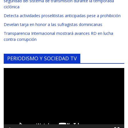
seguridad del sistema de transmisión durante la temporada
ciclónica
Detecta actividades proselitistas anticipadas pese a prohibición
Develan tarja en honor a las sufragistas dominicanas
Transparencia Internacional mostrará avances RD en lucha
contra corrupción
PERIODISMO Y SOCIEDAD TV
Reproductor
de
vídeo