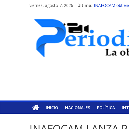
viernes, agosto 7, 2026
Última:
INAFOCAM obtiene 
15 de febrero de ca
EL ENFOQUE UNIL
MESCyT y Universid
MESCyT presenta c
INICIO
NACIONALES
POLÍTICA
IN
INAFOCAM LANZA P