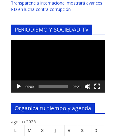
Transparencia Internacional mostrará avances
RD en lucha contra corrupción
PERIODISMO Y SOCIEDAD TV
Reproductor
de
vídeo
00:00
26:21
Organiza tu tiempo y agenda
agosto 2026
L
M
X
J
V
S
D