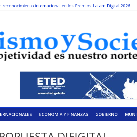
reconocimiento internacional en los Premios Latam Digital 2026
da año es Día Nacional de la lucha contra el cáncer infantil
ATERAL DE LA COALICIÓN
ad Albizu apoyarán rehabilitación de reclusos
alendario de Consulta Nacional por la Educación
TERNACIONALES
ECONOMIA Y FINANZAS
GOBIERNO
MUNI
ROPUESTA DIFIGITAL