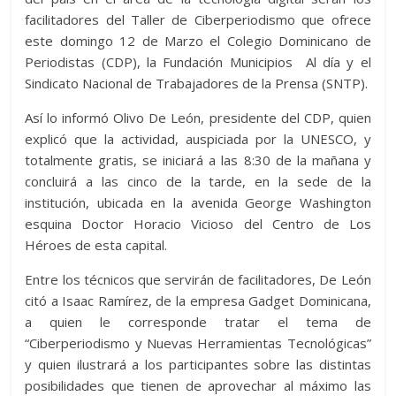
A
t
o
n
e
a
g
p
facilitadores del Taller de Ciberperiodismo que ofrece
p
o
g
m
e
ar
este domingo 12 de Marzo el Colegio Dominicano de
Periodistas (CDP), la Fundación Municipios Al día y el
p
k
er
ti
Sindicato Nacional de Trabajadores de la Prensa (SNTP).
r
Así lo informó Olivo De León, presidente del CDP, quien
explicó que la actividad, auspiciada por la UNESCO, y
totalmente gratis, se iniciará a las 8:30 de la mañana y
concluirá a las cinco de la tarde, en la sede de la
institución, ubicada en la avenida George Washington
esquina Doctor Horacio Vicioso del Centro de Los
Héroes de esta capital.
Entre los técnicos que servirán de facilitadores, De León
citó a Isaac Ramírez, de la empresa Gadget Dominicana,
a quien le corresponde tratar el tema de
“Ciberperiodismo y Nuevas Herramientas Tecnológicas”
y quien ilustrará a los participantes sobre las distintas
posibilidades que tienen de aprovechar al máximo las