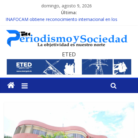
domingo, agosto 9, 2026
Última:
INAFOCAM obtiene reconocimiento internacional en los
Premios Latam Digital 2026
15 de febrero de cada año es Día Nacional de la lucha contra el
cáncer infantil
EL ENFOQUE UNILATERAL DE LA COALICIÓN
MESCyT y Universidad Albizu apoyarán rehabilitación de
ETED
reclusos
MESCyT presenta calendario de Consulta Nacional por la
Educación