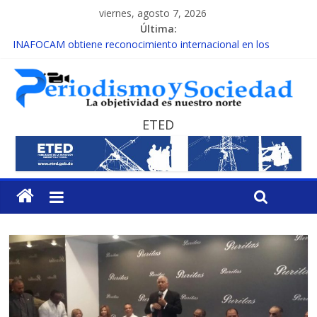
viernes, agosto 7, 2026
Última:
INAFOCAM obtiene reconocimiento internacional en los
Premios Latam Digital 2026
15 de febrero de cada año es Día Nacional de la lucha contra el
cáncer infantil
EL ENFOQUE UNILATERAL DE LA COALICIÓN
MESCyT y Universidad Albizu apoyarán rehabilitación de
ETED
reclusos
MESCyT presenta calendario de Consulta Nacional por la
Educación