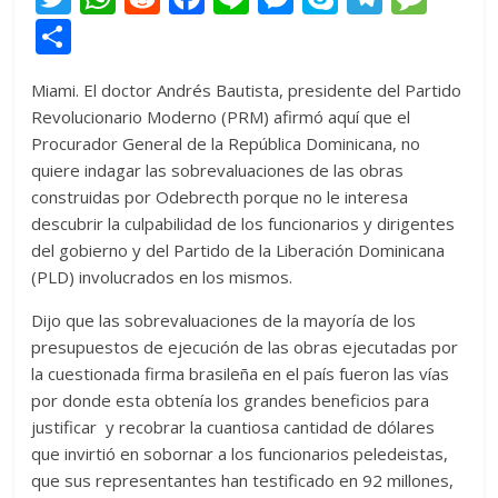
w
h
e
ac
n
e
k
el
e
C
itt
at
d
e
e
ss
y
e
ss
o
Miami. El doctor Andrés Bautista, presidente del Partido
er
s
di
b
e
p
gr
a
m
Revolucionario Moderno (PRM) afirmó aquí que el
A
t
o
n
e
a
g
p
Procurador General de la República Dominicana, no
p
o
g
m
e
ar
quiere indagar las sobrevaluaciones de las obras
construidas por Odebrecth porque no le interesa
p
k
er
ti
descubrir la culpabilidad de los funcionarios y dirigentes
r
del gobierno y del Partido de la Liberación Dominicana
(PLD) involucrados en los mismos.
Dijo que las sobrevaluaciones de la mayoría de los
presupuestos de ejecución de las obras ejecutadas por
la cuestionada firma brasileña en el país fueron las vías
por donde esta obtenía los grandes beneficios para
justificar y recobrar la cuantiosa cantidad de dólares
que invirtió en sobornar a los funcionarios peledeistas,
que sus representantes han testificado en 92 millones,