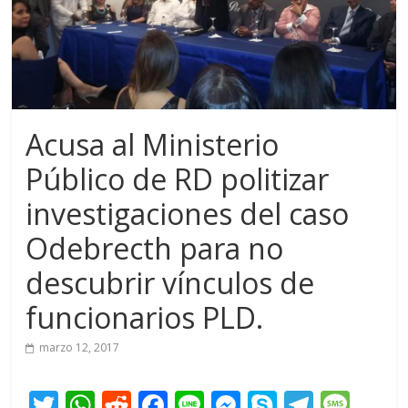
Acusa al Ministerio
Público de RD politizar
investigaciones del caso
Odebrecth para no
descubrir vínculos de
funcionarios PLD.
marzo 12, 2017
T
W
R
F
Li
M
S
T
M