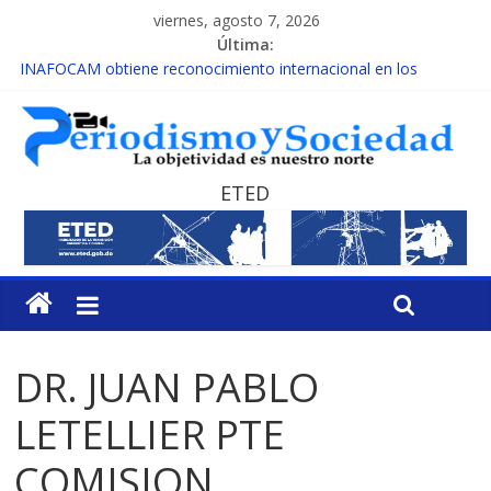
viernes, agosto 7, 2026
Última:
INAFOCAM obtiene reconocimiento internacional en los
Premios Latam Digital 2026
15 de febrero de cada año es Día Nacional de la lucha contra el
cáncer infantil
EL ENFOQUE UNILATERAL DE LA COALICIÓN
MESCyT y Universidad Albizu apoyarán rehabilitación de
ETED
reclusos
MESCyT presenta calendario de Consulta Nacional por la
Educación
DR. JUAN PABLO
LETELLIER PTE
COMISION