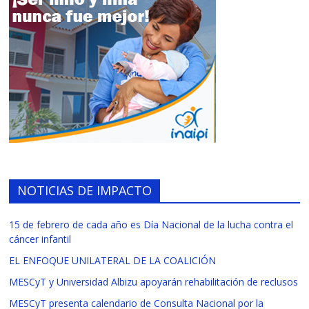
NOTICIAS DE IMPACTO
15 de febrero de cada año es Día Nacional de la lucha contra el
cáncer infantil
EL ENFOQUE UNILATERAL DE LA COALICIÓN
MESCyT y Universidad Albizu apoyarán rehabilitación de reclusos
MESCyT presenta calendario de Consulta Nacional por la