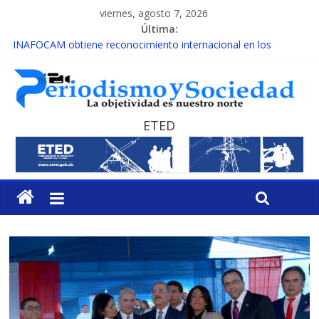
viernes, agosto 7, 2026
Última:
INAFOCAM obtiene reconocimiento internacional en los
Premios Latam Digital 2026
15 de febrero de cada año es Día Nacional de la lucha contra el
cáncer infantil
EL ENFOQUE UNILATERAL DE LA COALICIÓN
MESCyT y Universidad Albizu apoyarán rehabilitación de
ETED
reclusos
MESCyT presenta calendario de Consulta Nacional por la
Educación