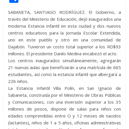
itt
at
d
e
e
ss
y
e
ss
o
SABANETA, SANTIAGO RODRÍGUEZ. El Gobierno, a
er
s
di
b
e
p
gr
a
m
través del Ministerio de Educación, dejó inaugurados una
A
t
o
n
e
a
g
p
moderna Estancia Infantil en esta ciudad y dos nuevos
p
o
g
m
e
ar
centros educativos para la Jornada Escolar Extendida,
uno en este pueblo y otro en una comunidad de
p
k
er
ti
Dajabón. Tuvieron un costo total superior a los RD$93
r
millones. El presidente Danilo Medina encabezó el acto.
Los centros inaugurados simultáneamente, agregarán
21 nuevas aulas que beneficiarán a una matrícula de 665
estudiantes, así como la estancia infantil que albergará a
226 niños.
La Estancia Infantil Villa Polín, en San Ignacio de
Sabaneta, construida por el Ministerio de Obras Públicas
y Comunicaciones, con una inversión superior a los 35
millones de pesos, dispone de salas para niños con
edades comprendidas entre O y 12 meses de nacidos
(lactantes), niños de 1 a 5 años, oficinas administrativas