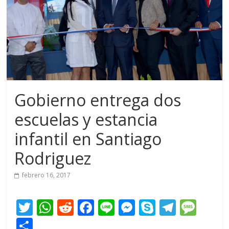
Gobierno entrega dos
escuelas y estancia
infantil en Santiago
Rodriguez
febrero 16, 2017
T
W
R
F
Li
M
S
T
M
w
h
e
ac
n
e
k
el
e
C