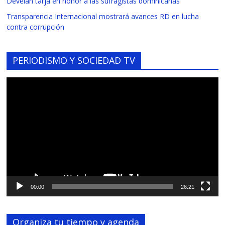
Develan tarja en honor a las sufragistas dominicanas
Transparencia Internacional mostrará avances RD en lucha
contra corrupción
PERIODISMO Y SOCIEDAD TV
Reproductor
de
vídeo
00:00
26:21
Organiza tu tiempo y agenda