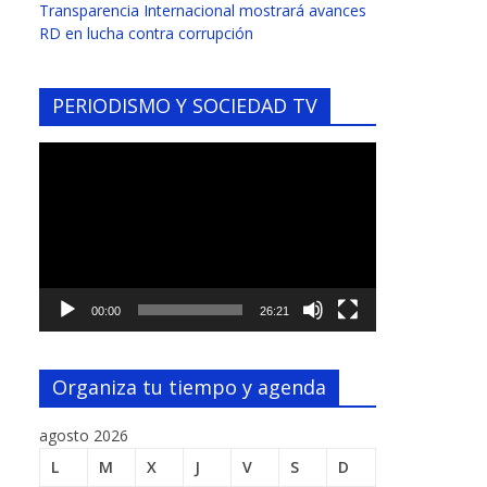
Transparencia Internacional mostrará avances
RD en lucha contra corrupción
PERIODISMO Y SOCIEDAD TV
Reproductor
de
vídeo
00:00
26:21
Organiza tu tiempo y agenda
agosto 2026
L
M
X
J
V
S
D