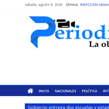
sábado, agosto 8, 2026
Última:
INAFOCAM obtiene 
15 de febrero de c
EL ENFOQUE UNI
MESCyT y Universid
MESCyT presenta c
INICIO
NACIONALES
POLÍTICA
IN
Gobierno entrega dos escuelas y estan