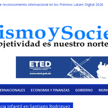
reconocimiento internacional en los Premios Latam Digital 2026
ada año es Día Nacional de la lucha contra el cáncer infantil
LATERAL DE LA COALICIÓN
ad Albizu apoyarán rehabilitación de reclusos
alendario de Consulta Nacional por la Educación
TERNACIONALES
ECONOMIA Y FINANZAS
GOBIERNO
MUNI
cia infantil en Santiago Rodriguez