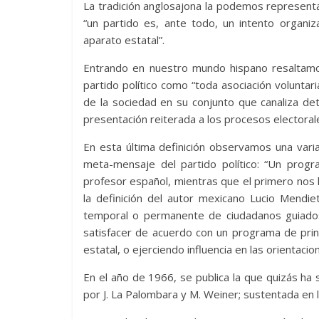
La tradición anglosajona la podemos representa
“un partido es, ante todo, un intento organiz
aparato estatal”.
Entrando en nuestro mundo hispano resaltamos
partido político como “toda asociación volunt
de la sociedad en su conjunto que canaliza de
presentación reiterada a los procesos electoral
En esta última definición observamos una vari
meta-mensaje del partido político: “Un prog
profesor español, mientras que el primero nos h
la definición del autor mexicano Lucio Mendie
temporal o permanente de ciudadanos guiados
satisfacer de acuerdo con un programa de princ
estatal, o ejerciendo influencia en las orientaci
En el año de 1966, se publica la que quizás ha s
por J. La Palombara y M. Weiner; sustentada en 