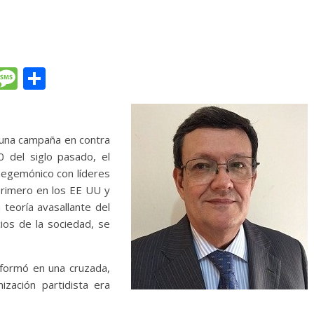
T
M
C
l
e
o
e
ss
m
gr
a
p
 una campaña en contra
0 del siglo pasado, el
a
g
ar
hegemónico con líderes
m
e
ti
rimero en los EE UU y
r
teoría avasallante del
os de la sociedad, se
formó en una cruzada,
ización partidista era