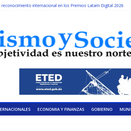
econocimiento internacional en los Premios Latam Digital 2026
da año es Día Nacional de la lucha contra el cáncer infantil
ATERAL DE LA COALICIÓN
ad Albizu apoyarán rehabilitación de reclusos
lendario de Consulta Nacional por la Educación
TERNACIONALES
ECONOMIA Y FINANZAS
GOBIERNO
MUNI