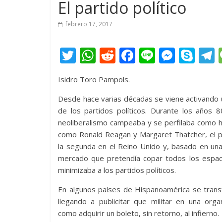
El partido político
febrero 17, 2017
T
W
R
F
Li
M
S
w
h
e
ac
n
e
k
e
Isidro Toro Pampols.
itt
at
d
e
e
ss
y
er
s
di
b
e
p
Desde hace varias décadas se viene activando
de los partidos políticos. Durante los años 8
A
t
o
n
e
neoliberalismo campeaba y se perfilaba como 
p
o
g
como Ronald Reagan y Margaret Thatcher, el p
p
k
er
la segunda en el Reino Unido y, basado en una 
mercado que pretendía copar todos los espaci
minimizaba a los partidos políticos.
En algunos países de Hispanoamérica se trans
llegando a publicitar que militar en una organ
como adquirir un boleto, sin retorno, al infierno.