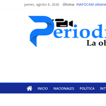
jueves, agosto 6, 2026
Última:
INAFOCAM obtiene r
15 de febrero de ca
EL ENFOQUE UNIL
MESCyT y Universid
MESCyT presenta ca
INICIO
NACIONALES
POLÍTICA
IN