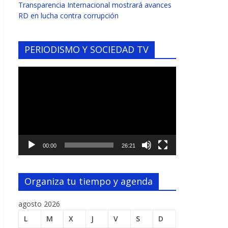
Transparencia Internacional mostrará avances
RD en lucha contra corrupción
PERIODISMO Y SOCIEDAD TV
Reproductor
de
vídeo
00:00
26:21
Organiza tu tiempo y agenda
agosto 2026
L
M
X
J
V
S
D