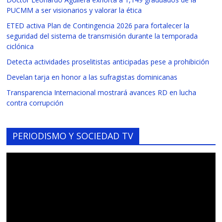
PUCMM a ser visionarios y valorar la ética
ETED activa Plan de Contingencia 2026 para fortalecer la
seguridad del sistema de transmisión durante la temporada
ciclónica
Detecta actividades proselitistas anticipadas pese a prohibición
Develan tarja en honor a las sufragistas dominicanas
Transparencia Internacional mostrará avances RD en lucha
contra corrupción
PERIODISMO Y SOCIEDAD TV
Reproductor
de
vídeo