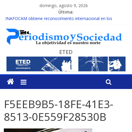
domingo, agosto 9, 2026
Última:
INAFOCAM obtiene reconocimiento internacional en los
Premios Latam Digital 2026
15 de febrero de cada año es Día Nacional de la lucha contra el
cáncer infantil
EL ENFOQUE UNILATERAL DE LA COALICIÓN
MESCyT y Universidad Albizu apoyarán rehabilitación de
ETED
reclusos
MESCyT presenta calendario de Consulta Nacional por la
Educación
F5EEB9B5-18FE-41E3-
8513-0E559F28530B