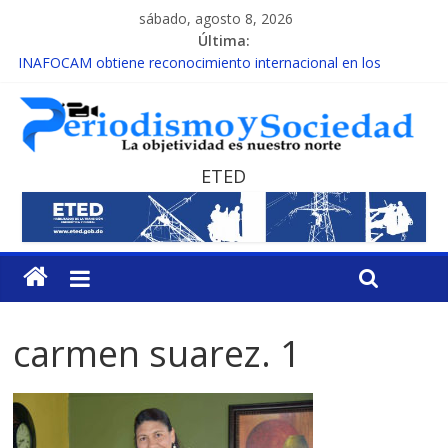
sábado, agosto 8, 2026
Última:
INAFOCAM obtiene reconocimiento internacional en los
Premios Latam Digital 2026
15 de febrero de cada año es Día Nacional de la lucha contra el
cáncer infantil
EL ENFOQUE UNILATERAL DE LA COALICIÓN
MESCyT y Universidad Albizu apoyarán rehabilitación de
ETED
reclusos
MESCyT presenta calendario de Consulta Nacional por la
Educación
carmen suarez. 1