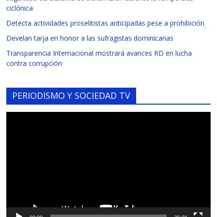
ciclónica
Detecta actividades proselitistas anticipadas pese a prohibición
Develan tarja en honor a las sufragistas dominicanas
Transparencia Internacional mostrará avances RD en lucha
contra corrupción
PERIODISMO Y SOCIEDAD TV
Reproductor
de
vídeo